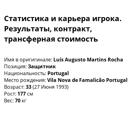
Коллективный прогноз
Турниры
Статистика и карьера игрока.
Чемпионат Мира
Украина. Премьер-Лига
Результаты, контракт,
Украина. Первая Лига
трансферная стоимость
Лига Чемпионов
Англия. Премьер Лига
Испания. Ла Лига
Имя в оригигинале:
Luís Augusto Martins Rocha
Другие Турниры >>>
Позиция:
Защитник
Таблицы
Национальность:
Portugal
Таблицы групп Чемпионата Мира
Место рождения:
Vila Nova de Famalicão Portugal
Украина. Премьер-Лига
Возраст:
33
(27 Июня 1993)
Украина. Первая Лига
Рост:
177
см
Лига Чемпионов. Таблицы групп
Вес:
70
кг
Англия. Премьер-Лига
Испания. Ла Лига
Все таблицы >>>
Рейтинги
Рейтинг стран УЕФА
Рейтинг клубов УЕФА