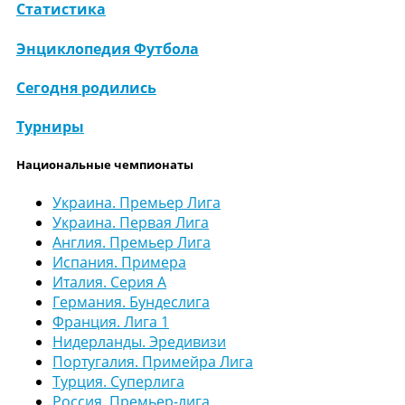
Статистика
Энциклопедия Футбола
Сегодня родились
Турниры
Национальные чемпионаты
Украина. Премьер Лига
Украина. Первая Лига
Англия. Премьер Лига
Испания. Примера
Италия. Серия А
Германия. Бундеслига
Франция. Лига 1
Нидерланды. Эредивизи
Португалия. Примейра Лига
Турция. Суперлига
Россия. Премьер-лига