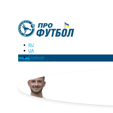
RU
UA
Главная
Меню
Новости футбола
Видео
Трансферы
Новости футбола Украины
Последние комментарии
Конкурс прогнозов
Логин
Рейтинги
Правила
Коллективный прогноз