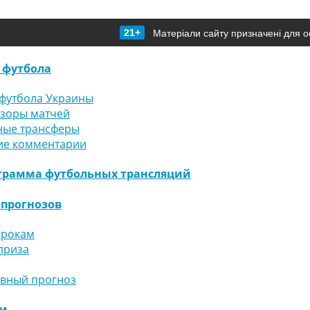
21+
Матеріали сайту призначені для о
 футбола
футбола Украины
бзоры матчей
ные трансферы
ие комментарии
грамма футбольных трансляций
 прогнозов
грокам
приза
ивный прогноз
ги