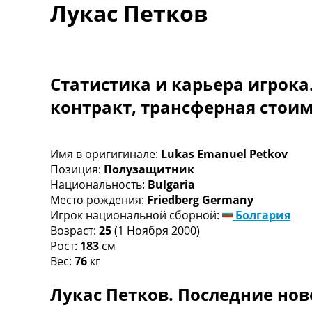
Лукас Петков
Турниры
Чемпионат Мира
Украина. Премьер-Лига
Украина. Первая Лига
Лига Чемпионов
Статистика и карьера игрока
Англия. Премьер Лига
контракт, трансферная стои
Испания. Ла Лига
Другие Турниры >>>
Таблицы
Таблицы групп Чемпионата Мира
Имя в оригигинале:
Lukas Emanuel Petkov
Украина. Премьер-Лига
Позиция:
Полузащитник
Украина. Первая Лига
Национальность:
Bulgaria
Лига Чемпионов. Таблицы групп
Место рождения:
Friedberg Germany
Англия. Премьер-Лига
Игрок национальной сборной:
Болгария
Испания. Ла Лига
Возраст:
25
(1 Ноября 2000)
Все таблицы >>>
Рост:
183
см
Рейтинги
Вес:
76
кг
Рейтинг стран УЕФА
Лукас Петков. Последние нов
Рейтинг клубов УЕФА
Рейтинг ФИФА