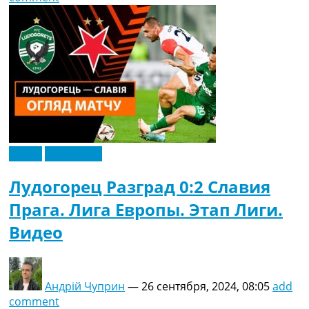
Видео
Эксклюзив
Лудогорец Разград 0:2 Славия
Прага. Лига Европы. Этап Лиги.
Видео
Андрій Чуприн
—
26 сентября, 2024, 08:05
add
comment