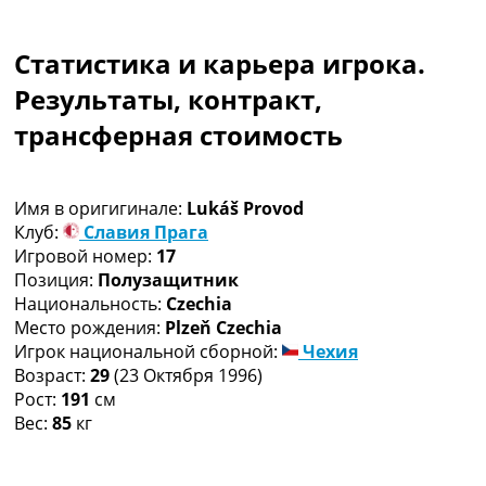
Коллективный прогноз
Турниры
Статистика и карьера игрока.
Чемпионат Мира
Украина. Премьер-Лига
Результаты, контракт,
Украина. Первая Лига
трансферная стоимость
Лига Чемпионов
Англия. Премьер Лига
Испания. Ла Лига
Имя в оригигинале:
Lukáš Provod
Другие Турниры >>>
Клуб:
Славия Прага
Таблицы
Игровой номер:
17
Таблицы групп Чемпионата Мира
Позиция:
Полузащитник
Украина. Премьер-Лига
Национальность:
Czechia
Украина. Первая Лига
Место рождения:
Plzeň Czechia
Лига Чемпионов. Таблицы групп
Игрок национальной сборной:
Чехия
Англия. Премьер-Лига
Возраст:
29
(23 Октября 1996)
Испания. Ла Лига
Рост:
191
см
Все таблицы >>>
Вес:
85
кг
Рейтинги
Рейтинг стран УЕФА
Рейтинг клубов УЕФА