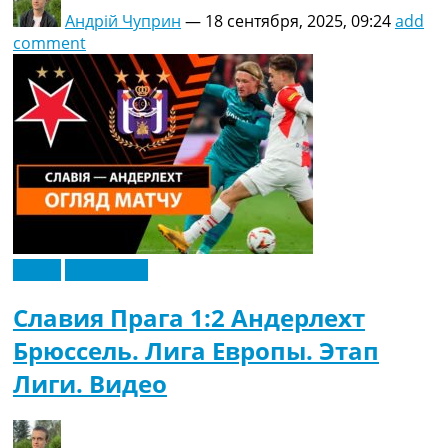
Андрій Чуприн
—
18 сентября, 2025, 09:24
add
comment
Видео
Эксклюзив
Славия Прага 1:2 Андерлехт
Брюссель. Лига Европы. Этап
Лиги. Видео