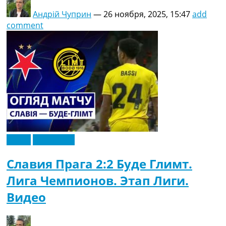
Андрій Чуприн
—
26 ноября, 2025, 15:47
add
comment
Видео
Эксклюзив
Славия Прага 2:2 Буде Глимт.
Лига Чемпионов. Этап Лиги.
Видео