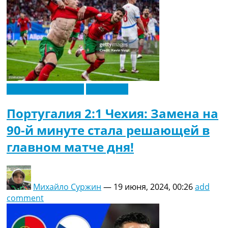
Чемпионат Европы
Эксклюзив
Португалия 2:1 Чехия: Замена на
90-й минуте стала решающей в
главном матче дня!
Михайло Суржин
—
19 июня, 2024, 00:26
add
comment