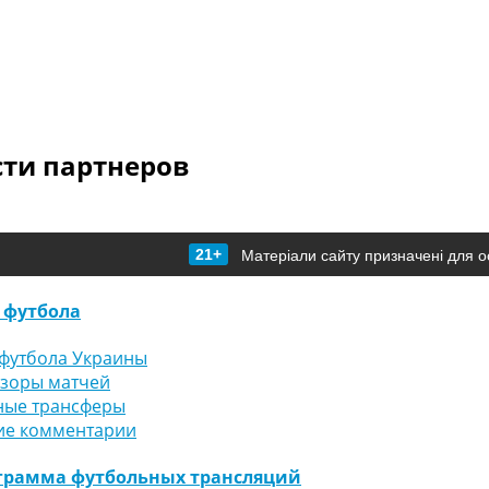
сти партнеров
21+
Матеріали сайту призначені для о
 футбола
футбола Украины
бзоры матчей
ные трансферы
ие комментарии
грамма футбольных трансляций