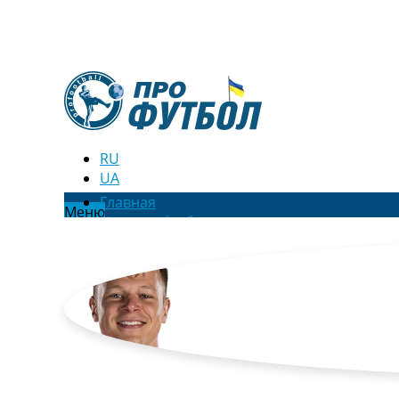
RU
UA
Главная
Меню
Новости футбола
Видео
Трансферы
Новости футбола Украины
Последние комментарии
Конкурс прогнозов
Логин
Рейтинги
Правила
Коллективный прогноз