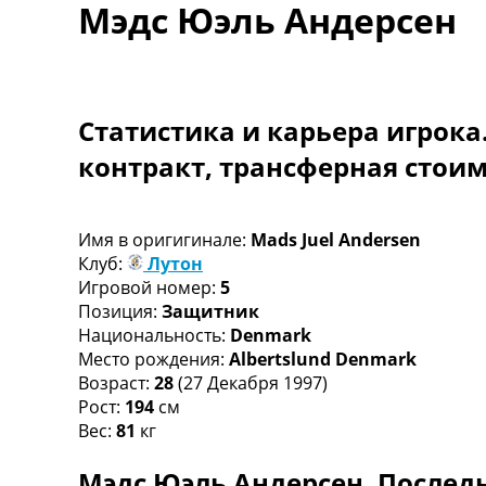
Мэдс Юэль Андерсен
Турниры
Чемпионат Мира
Украина. Премьер-Лига
Украина. Первая Лига
Лига Чемпионов
Статистика и карьера игрока
Англия. Премьер Лига
контракт, трансферная стои
Испания. Ла Лига
Другие Турниры >>>
Таблицы
Таблицы групп Чемпионата Мира
Имя в оригигинале:
Mads Juel Andersen
Украина. Премьер-Лига
Клуб:
Лутон
Украина. Первая Лига
Игровой номер:
5
Лига Чемпионов. Таблицы групп
Позиция:
Защитник
Англия. Премьер-Лига
Национальность:
Denmark
Испания. Ла Лига
Место рождения:
Albertslund Denmark
Все таблицы >>>
Возраст:
28
(27 Декабря 1997)
Рейтинги
Рост:
194
см
Рейтинг стран УЕФА
Вес:
81
кг
Рейтинг клубов УЕФА
Мэдс Юэль Андерсен. Последн
Рейтинг ФИФА