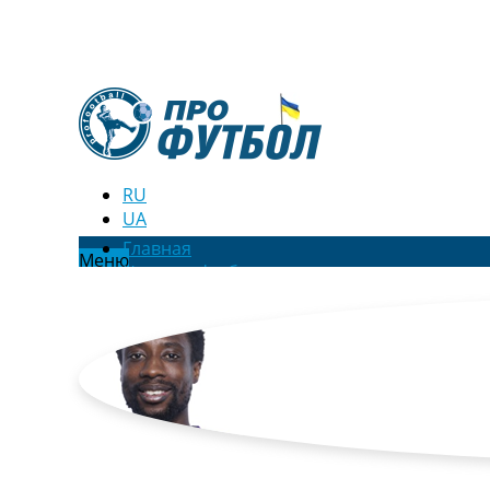
RU
UA
Главная
Меню
Новости футбола
Видео
Трансферы
Новости футбола Украины
Последние комментарии
Конкурс прогнозов
Логин
Рейтинги
Правила
Коллективный прогноз