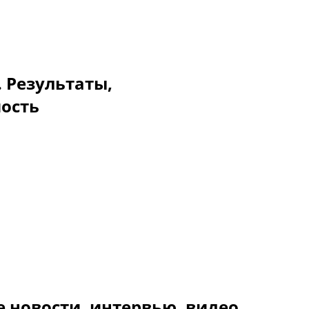
. Результаты,
мость
новости, интервью, видео