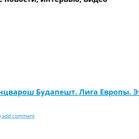
нцварош Будапешт. Лига Европы. Э
3
add comment