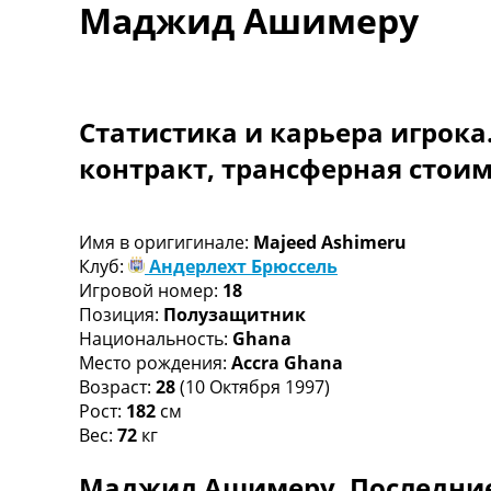
Маджид Ашимеру
Турниры
Чемпионат Мира
Украина. Премьер-Лига
Украина. Первая Лига
Лига Чемпионов
Статистика и карьера игрока
Англия. Премьер Лига
контракт, трансферная стои
Испания. Ла Лига
Другие Турниры >>>
Таблицы
Таблицы групп Чемпионата Мира
Имя в оригигинале:
Majeed Ashimeru
Украина. Премьер-Лига
Клуб:
Андерлехт Брюссель
Украина. Первая Лига
Игровой номер:
18
Лига Чемпионов. Таблицы групп
Позиция:
Полузащитник
Англия. Премьер-Лига
Национальность:
Ghana
Испания. Ла Лига
Место рождения:
Accra Ghana
Все таблицы >>>
Возраст:
28
(10 Октября 1997)
Рейтинги
Рост:
182
см
Рейтинг стран УЕФА
Вес:
72
кг
Рейтинг клубов УЕФА
Маджид Ашимеру. Последние 
Рейтинг ФИФА