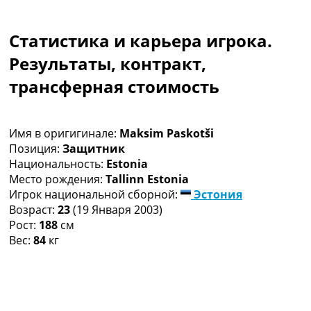
Коллективный прогноз
Турниры
Статистика и карьера игрока.
Чемпионат Мира
Украина. Премьер-Лига
Результаты, контракт,
Украина. Первая Лига
трансферная стоимость
Лига Чемпионов
Англия. Премьер Лига
Испания. Ла Лига
Имя в оригигинале:
Maksim Paskotši
Другие Турниры >>>
Позиция:
Защитник
Таблицы
Национальность:
Estonia
Таблицы групп Чемпионата Мира
Место рождения:
Tallinn Estonia
Украина. Премьер-Лига
Игрок национальной сборной:
Эстония
Украина. Первая Лига
Возраст:
23
(19 Января 2003)
Лига Чемпионов. Таблицы групп
Рост:
188
см
Англия. Премьер-Лига
Вес:
84
кг
Испания. Ла Лига
Все таблицы >>>
Рейтинги
Рейтинг стран УЕФА
Рейтинг клубов УЕФА