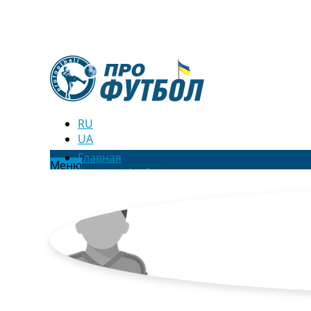
RU
UA
Главная
Меню
Новости футбола
Видео
Трансферы
Новости футбола Украины
Последние комментарии
Конкурс прогнозов
Логин
Рейтинги
Правила
Коллективный прогноз