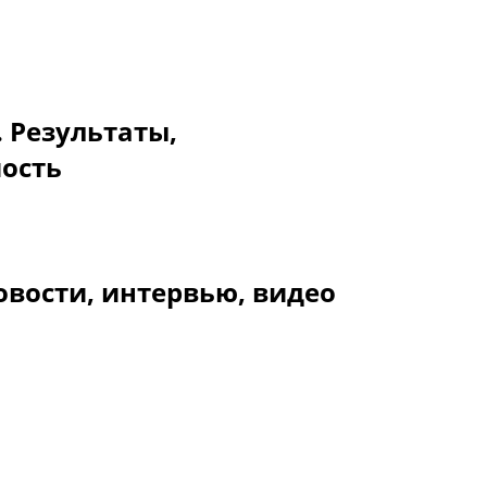
. Результаты,
мость
овости, интервью, видео