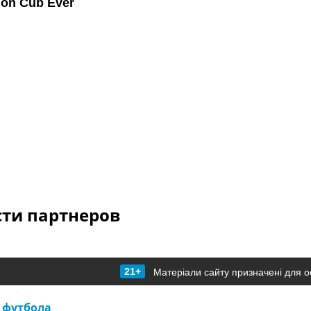
сти партнеров
21+
Матеріали сайту призначені для о
 футбола