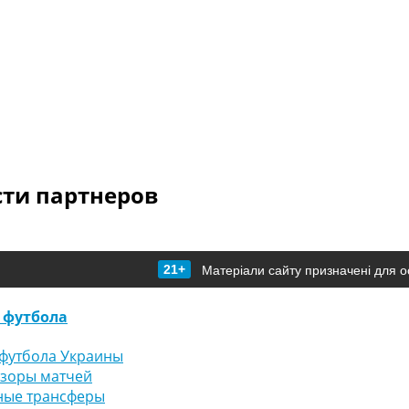
сти партнеров
21+
Матеріали сайту призначені для о
 футбола
футбола Украины
бзоры матчей
ные трансферы