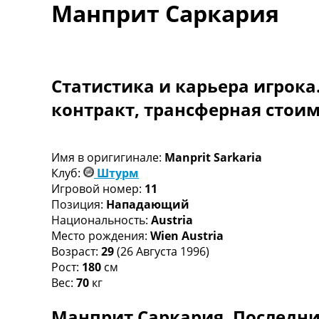
Манприт Саркария
Турниры
Чемпионат Мира
Украина. Премьер-Лига
Украина. Первая Лига
Лига Чемпионов
Статистика и карьера игрока
Англия. Премьер Лига
контракт, трансферная стои
Испания. Ла Лига
Другие Турниры >>>
Таблицы
Таблицы групп Чемпионата Мира
Имя в оригигинале:
Manprit Sarkaria
Украина. Премьер-Лига
Клуб:
Штурм
Украина. Первая Лига
Игровой номер:
11
Лига Чемпионов. Таблицы групп
Позиция:
Нападающий
Англия. Премьер-Лига
Национальность:
Austria
Испания. Ла Лига
Место рождения:
Wien Austria
Все таблицы >>>
Возраст:
29
(26 Августа 1996)
Рейтинги
Рост:
180
см
Рейтинг стран УЕФА
Вес:
70
кг
Рейтинг клубов УЕФА
Манприт Саркария. Последни
Рейтинг ФИФА