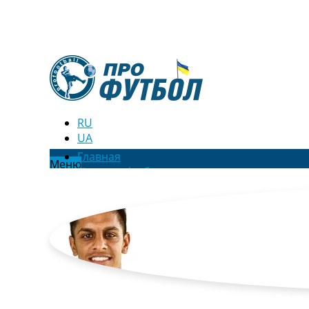
RU
UA
Главная
Меню
Новости футбола
Видео
Трансферы
Новости футбола Украины
Последние комментарии
Конкурс прогнозов
Логин
Рейтинги
Правила
Коллективный прогноз