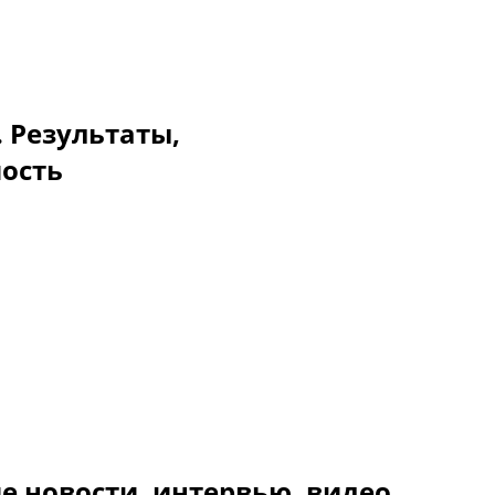
. Результаты,
мость
е новости, интервью, видео