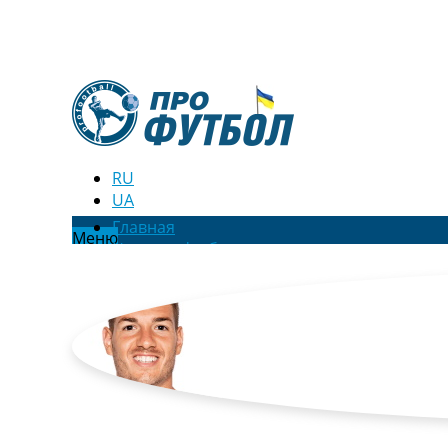
RU
UA
Главная
Меню
Новости футбола
Видео
Трансферы
Новости футбола Украины
Последние комментарии
Конкурс прогнозов
Логин
Рейтинги
Правила
Коллективный прогноз