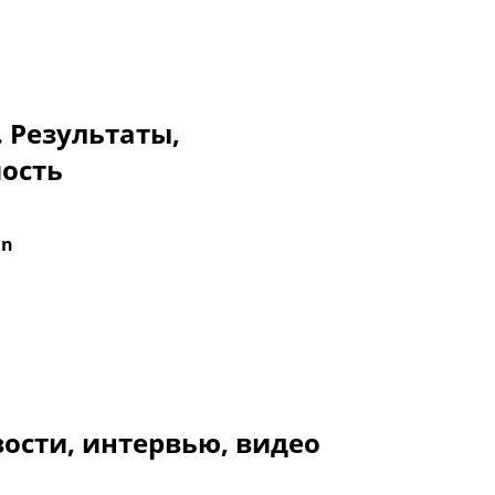
. Результаты,
мость
án
ости, интервью, видео