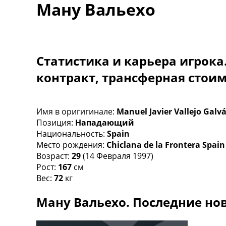
Ману Вальехо
Турниры
Чемпионат Мира
Украина. Премьер-Лига
Украина. Первая Лига
Лига Чемпионов
Статистика и карьера игрока
Англия. Премьер Лига
контракт, трансферная стои
Испания. Ла Лига
Другие Турниры >>>
Таблицы
Таблицы групп Чемпионата Мира
Имя в оригигинале:
Manuel Javier Vallejo Galv
Украина. Премьер-Лига
Позиция:
Нападающий
Украина. Первая Лига
Национальность:
Spain
Лига Чемпионов. Таблицы групп
Место рождения:
Chiclana de la Frontera Spain
Англия. Премьер-Лига
Возраст:
29
(14 Февраля 1997)
Испания. Ла Лига
Рост:
167
см
Все таблицы >>>
Вес:
72
кг
Рейтинги
Ману Вальехо. Последние нов
Рейтинг стран УЕФА
Рейтинг клубов УЕФА
Рейтинг ФИФА