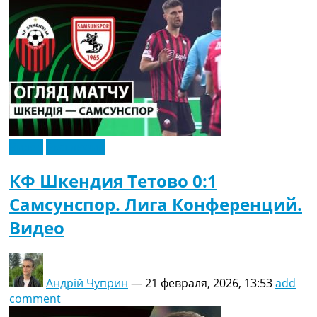
Видео
Эксклюзив
КФ Шкендия Тетово 0:1
Самсунспор. Лига Конференций.
Видео
Андрій Чуприн
—
21 февраля, 2026, 13:53
add
comment