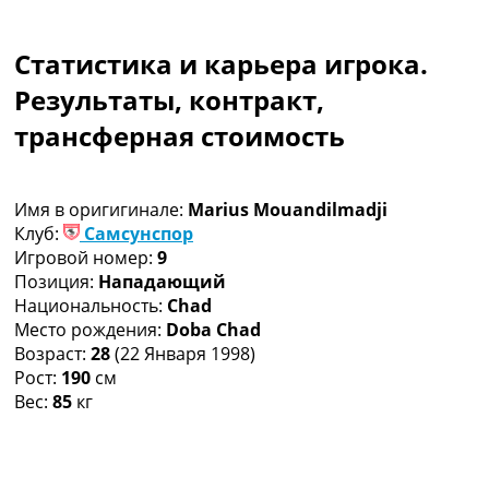
Коллективный прогноз
Турниры
Статистика и карьера игрока.
Чемпионат Мира
Украина. Премьер-Лига
Результаты, контракт,
Украина. Первая Лига
трансферная стоимость
Лига Чемпионов
Англия. Премьер Лига
Испания. Ла Лига
Имя в оригигинале:
Marius Mouandilmadji
Другие Турниры >>>
Клуб:
Самсунспор
Таблицы
Игровой номер:
9
Таблицы групп Чемпионата Мира
Позиция:
Нападающий
Украина. Премьер-Лига
Национальность:
Chad
Украина. Первая Лига
Место рождения:
Doba Chad
Лига Чемпионов. Таблицы групп
Возраст:
28
(22 Января 1998)
Англия. Премьер-Лига
Рост:
190
см
Испания. Ла Лига
Вес:
85
кг
Все таблицы >>>
Рейтинги
Рейтинг стран УЕФА
Рейтинг клубов УЕФА