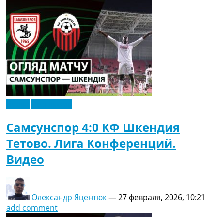
Видео
Эксклюзив
Самсунспор 4:0 КФ Шкендия
Тетово. Лига Конференций.
Видео
Олександр Яцентюк
—
27 февраля, 2026, 10:21
add comment