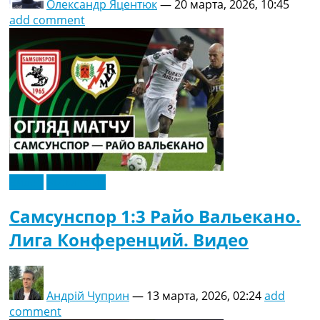
Олександр Яцентюк
—
20 марта, 2026, 10:45
add comment
Видео
Эксклюзив
Самсунспор 1:3 Райо Вальекано.
Лига Конференций. Видео
Андрій Чуприн
—
13 марта, 2026, 02:24
add
comment