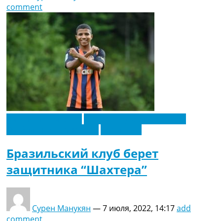
comment
Латинская Америка
Новости футбола Украины
Футбольные трансферы
Эксклюзив
Бразильский клуб берет
защитника “Шахтера”
Сурен Манукян
—
7 июля, 2022, 14:17
add
comment