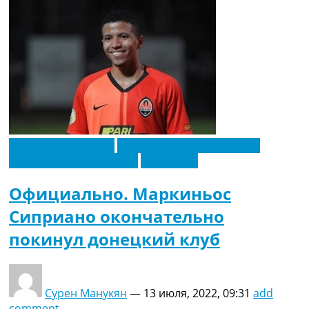
Латинская Америка
Новости футбола Украины
Футбольные трансферы
Эксклюзив
Официально. Маркиньос
Сиприано окончательно
покинул донецкий клуб
Сурен Манукян
—
13 июля, 2022, 09:31
add
comment