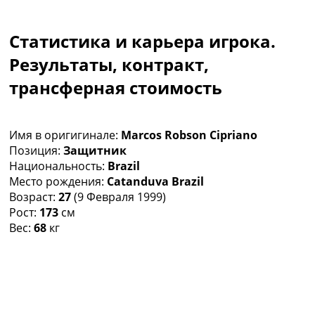
Коллективный прогноз
Турниры
Статистика и карьера игрока.
Чемпионат Мира
Украина. Премьер-Лига
Результаты, контракт,
Украина. Первая Лига
трансферная стоимость
Лига Чемпионов
Англия. Премьер Лига
Испания. Ла Лига
Имя в оригигинале:
Marcos Robson Cipriano
Другие Турниры >>>
Позиция:
Защитник
Таблицы
Национальность:
Brazil
Таблицы групп Чемпионата Мира
Место рождения:
Catanduva Brazil
Украина. Премьер-Лига
Возраст:
27
(9 Февраля 1999)
Украина. Первая Лига
Рост:
173
см
Лига Чемпионов. Таблицы групп
Вес:
68
кг
Англия. Премьер-Лига
Испания. Ла Лига
Все таблицы >>>
Рейтинги
Рейтинг стран УЕФА
Рейтинг клубов УЕФА