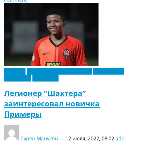
Испания
Новости футбола Украины
Футбольные
трансферы
Эксклюзив
Легионер “Шахтера”
заинтересовал новичка
Примеры
Сурен Манукян
—
12 июля, 2022, 08:02
add