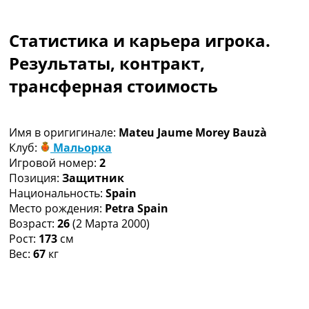
Коллективный прогноз
Турниры
Статистика и карьера игрока.
Чемпионат Мира
Украина. Премьер-Лига
Результаты, контракт,
Украина. Первая Лига
трансферная стоимость
Лига Чемпионов
Англия. Премьер Лига
Испания. Ла Лига
Имя в оригигинале:
Mateu Jaume Morey Bauzà
Другие Турниры >>>
Клуб:
Мальорка
Таблицы
Игровой номер:
2
Таблицы групп Чемпионата Мира
Позиция:
Защитник
Украина. Премьер-Лига
Национальность:
Spain
Украина. Первая Лига
Место рождения:
Petra Spain
Лига Чемпионов. Таблицы групп
Возраст:
26
(2 Марта 2000)
Англия. Премьер-Лига
Рост:
173
см
Испания. Ла Лига
Вес:
67
кг
Все таблицы >>>
Рейтинги
Рейтинг стран УЕФА
Рейтинг клубов УЕФА