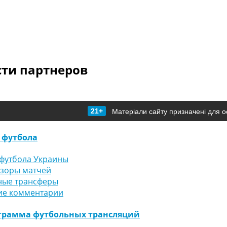
сти партнеров
21+
Матеріали сайту призначені для о
 футбола
футбола Украины
бзоры матчей
ные трансферы
ие комментарии
грамма футбольных трансляций