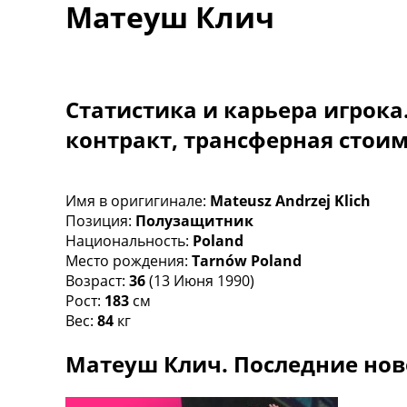
Матеуш Клич
Турниры
Чемпионат Мира
Украина. Премьер-Лига
Украина. Первая Лига
Лига Чемпионов
Статистика и карьера игрока
Англия. Премьер Лига
контракт, трансферная стои
Испания. Ла Лига
Другие Турниры >>>
Таблицы
Таблицы групп Чемпионата Мира
Имя в оригигинале:
Mateusz Andrzej Klich
Украина. Премьер-Лига
Позиция:
Полузащитник
Украина. Первая Лига
Национальность:
Poland
Лига Чемпионов. Таблицы групп
Место рождения:
Tarnów Poland
Англия. Премьер-Лига
Возраст:
36
(13 Июня 1990)
Испания. Ла Лига
Рост:
183
см
Все таблицы >>>
Вес:
84
кг
Рейтинги
Матеуш Клич. Последние нов
Рейтинг стран УЕФА
Рейтинг клубов УЕФА
Рейтинг ФИФА