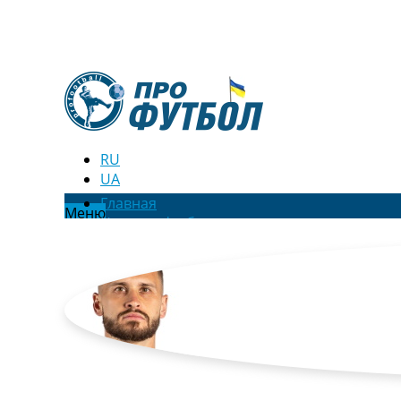
RU
UA
Главная
Меню
Новости футбола
Видео
Трансферы
Новости футбола Украины
Последние комментарии
Конкурс прогнозов
Логин
Рейтинги
Правила
Коллективный прогноз