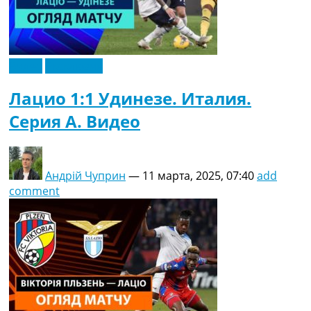
Видео
Эксклюзив
Лацио 1:1 Удинезе. Италия.
Серия A. Видео
Андрій Чуприн
—
11 марта, 2025, 07:40
add
comment