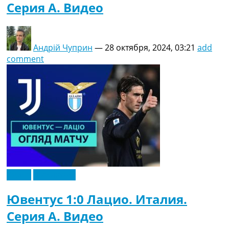
Серия A. Видео
Андрій Чуприн
—
28 октября, 2024, 03:21
add
comment
Видео
Эксклюзив
Ювентус 1:0 Лацио. Италия.
Серия A. Видео