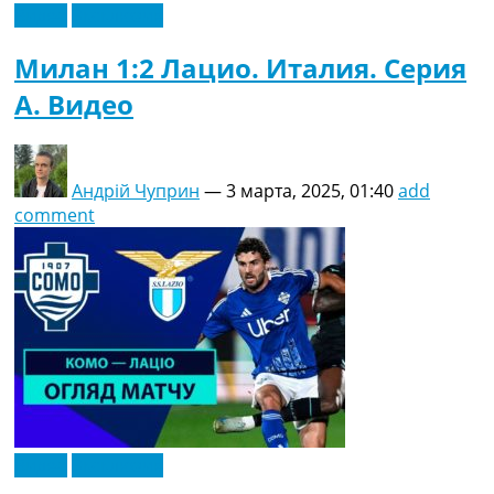
Видео
Эксклюзив
Милан 1:2 Лацио. Италия. Серия
A. Видео
Андрій Чуприн
—
3 марта, 2025, 01:40
add
comment
Видео
Эксклюзив