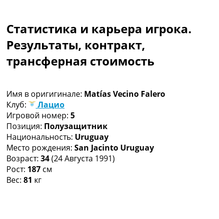
Коллективный прогноз
Турниры
Статистика и карьера игрока.
Чемпионат Мира
Украина. Премьер-Лига
Результаты, контракт,
Украина. Первая Лига
трансферная стоимость
Лига Чемпионов
Англия. Премьер Лига
Испания. Ла Лига
Имя в оригигинале:
Matías Vecino Falero
Другие Турниры >>>
Клуб:
Лацио
Таблицы
Игровой номер:
5
Таблицы групп Чемпионата Мира
Позиция:
Полузащитник
Украина. Премьер-Лига
Национальность:
Uruguay
Украина. Первая Лига
Место рождения:
San Jacinto Uruguay
Лига Чемпионов. Таблицы групп
Возраст:
34
(24 Августа 1991)
Англия. Премьер-Лига
Рост:
187
см
Испания. Ла Лига
Вес:
81
кг
Все таблицы >>>
Рейтинги
Рейтинг стран УЕФА
Рейтинг клубов УЕФА