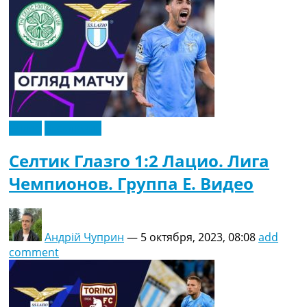
Видео
Эксклюзив
Селтик Глазго 1:2 Лацио. Лига
Чемпионов. Группа E. Видео
Андрій Чуприн
—
5 октября, 2023, 08:08
add
comment