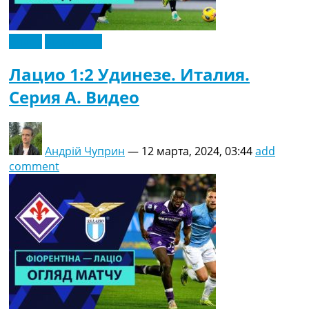
Видео
Эксклюзив
Лацио 1:2 Удинезе. Италия.
Серия A. Видео
Андрій Чуприн
—
12 марта, 2024, 03:44
add
comment