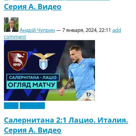
Серия A. Видео
Андрій Чуприн
—
7 января, 2024, 22:11
add
comment
Видео
Эксклюзив
Салернитана 2:1 Лацио. Италия.
Серия A. Видео