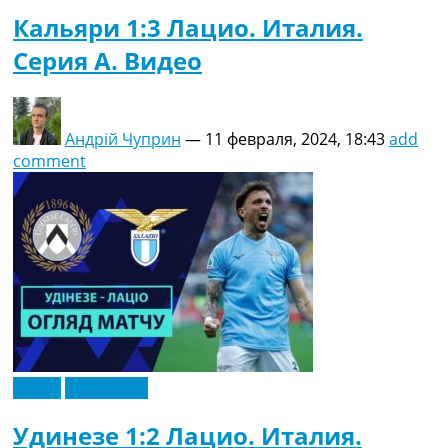
Кальяри 1:3 Лацио. Италия.
Серия A. Видео
Андрій Чуприн
—
11 февраля, 2024, 18:43
add
comment
Видео
Эксклюзив
Удинезе 1:2 Лацио. Италия.