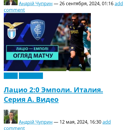
Андрій Чуприн
—
26 сентября, 2024, 01:16
add
comment
Видео
Эксклюзив
Лацио 2:0 Эмполи. Италия.
Серия A. Видео
Андрій Чуприн
—
12 мая, 2024, 16:30
add
comment