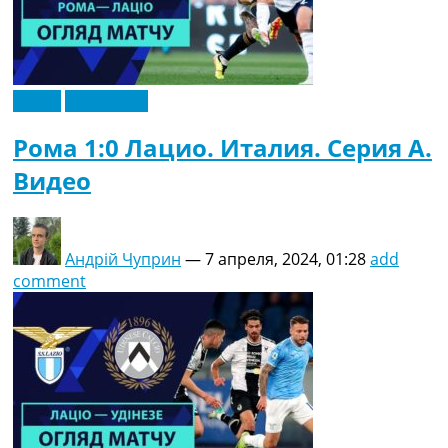
Видео
Эксклюзив
Рома 1:0 Лацио. Италия. Серия A.
Видео
Андрій Чуприн
—
7 апреля, 2024, 01:28
add
comment