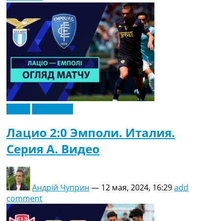
Видео
Эксклюзив
Лацио 2:0 Эмполи. Италия.
Серия A. Видео
Андрій Чуприн
—
12 мая, 2024, 16:29
add
comment