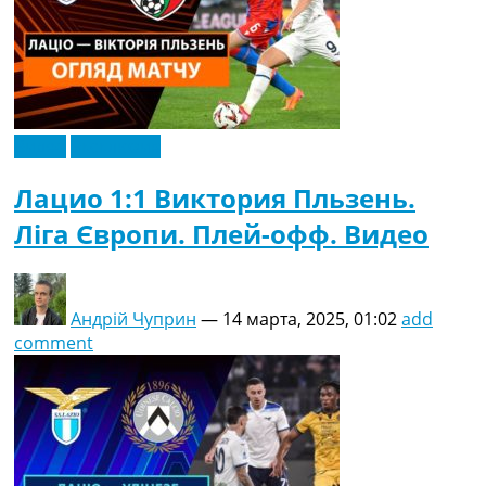
Видео
Эксклюзив
Лацио 1:1 Виктория Пльзень.
Ліга Європи. Плей-офф. Видео
Андрій Чуприн
—
14 марта, 2025, 01:02
add
comment