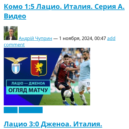
Комо 1:5 Лацио. Италия. Серия A.
Видео
Андрій Чуприн
—
1 ноября, 2024, 00:47
add
comment
Видео
Эксклюзив
Лацио 3:0 Дженоа. Италия.