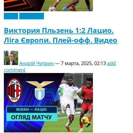
Видео
Эксклюзив
Виктория Пльзень 1:2 Лацио.
Ліга Європи. Плей-офф. Видео
Андрій Чуприн
—
7 марта, 2025, 02:13
add
comment