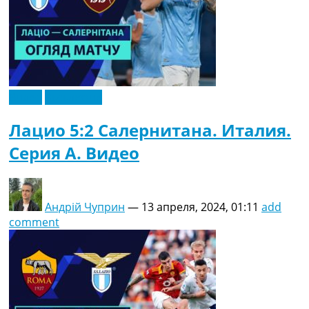
Видео
Эксклюзив
Лацио 5:2 Салернитана. Италия.
Серия A. Видео
Андрій Чуприн
—
13 апреля, 2024, 01:11
add
comment