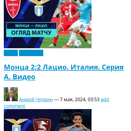
Видео
Эксклюзив
Монца 2:2 Лацио. Италия. Серия
A. Видео
Андрій Чуприн
—
7 мая, 2024, 03:53
add
comment