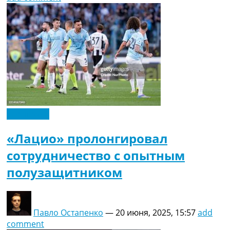
Эксклюзив
«Лацио» пролонгировал
сотрудничество с опытным
полузащитником
Павло Остапенко
—
20 июня, 2025, 15:57
add
comment