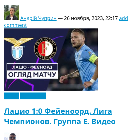
Андрій Чуприн
—
26 ноября, 2023, 22:17
add
comment
Видео
Эксклюзив
Лацио 1:0 Фейеноорд. Лига
Чемпионов. Группа E. Видео