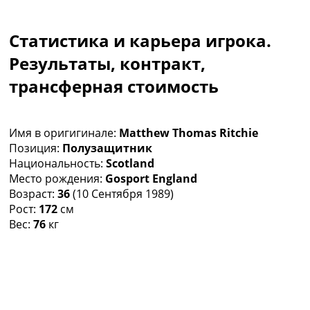
Коллективный прогноз
Турниры
Статистика и карьера игрока.
Чемпионат Мира
Украина. Премьер-Лига
Результаты, контракт,
Украина. Первая Лига
трансферная стоимость
Лига Чемпионов
Англия. Премьер Лига
Испания. Ла Лига
Имя в оригигинале:
Matthew Thomas Ritchie
Другие Турниры >>>
Позиция:
Полузащитник
Таблицы
Национальность:
Scotland
Таблицы групп Чемпионата Мира
Место рождения:
Gosport England
Украина. Премьер-Лига
Возраст:
36
(10 Сентября 1989)
Украина. Первая Лига
Рост:
172
см
Лига Чемпионов. Таблицы групп
Вес:
76
кг
Англия. Премьер-Лига
Испания. Ла Лига
Все таблицы >>>
Рейтинги
Рейтинг стран УЕФА
Рейтинг клубов УЕФА