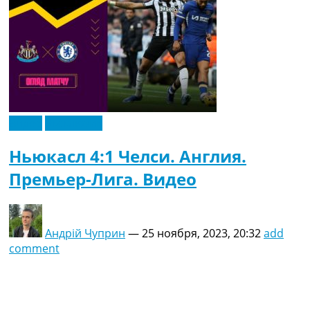
Видео
Эксклюзив
Ньюкасл 4:1 Челси. Англия.
Премьер-Лига. Видео
Андрій Чуприн
—
25 ноября, 2023, 20:32
add
comment