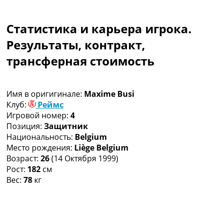
Коллективный прогноз
Турниры
Статистика и карьера игрока.
Чемпионат Мира
Украина. Премьер-Лига
Результаты, контракт,
Украина. Первая Лига
трансферная стоимость
Лига Чемпионов
Англия. Премьер Лига
Испания. Ла Лига
Имя в оригигинале:
Maxime Busi
Другие Турниры >>>
Клуб:
Реймс
Таблицы
Игровой номер:
4
Таблицы групп Чемпионата Мира
Позиция:
Защитник
Украина. Премьер-Лига
Национальность:
Belgium
Украина. Первая Лига
Место рождения:
Liège Belgium
Лига Чемпионов. Таблицы групп
Возраст:
26
(14 Октября 1999)
Англия. Премьер-Лига
Рост:
182
см
Испания. Ла Лига
Вес:
78
кг
Все таблицы >>>
Рейтинги
Рейтинг стран УЕФА
Рейтинг клубов УЕФА