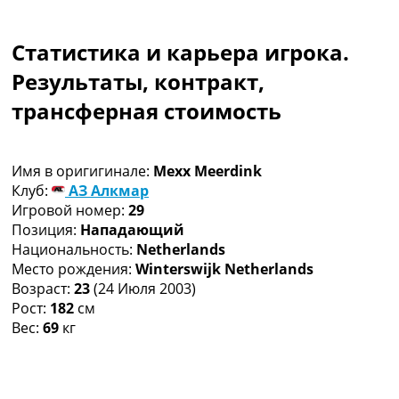
Коллективный прогноз
Турниры
Статистика и карьера игрока.
Чемпионат Мира
Украина. Премьер-Лига
Результаты, контракт,
Украина. Первая Лига
трансферная стоимость
Лига Чемпионов
Англия. Премьер Лига
Испания. Ла Лига
Имя в оригигинале:
Mexx Meerdink
Другие Турниры >>>
Клуб:
АЗ Алкмар
Таблицы
Игровой номер:
29
Таблицы групп Чемпионата Мира
Позиция:
Нападающий
Украина. Премьер-Лига
Национальность:
Netherlands
Украина. Первая Лига
Место рождения:
Winterswijk Netherlands
Лига Чемпионов. Таблицы групп
Возраст:
23
(24 Июля 2003)
Англия. Премьер-Лига
Рост:
182
см
Испания. Ла Лига
Вес:
69
кг
Все таблицы >>>
Рейтинги
Рейтинг стран УЕФА
Рейтинг клубов УЕФА