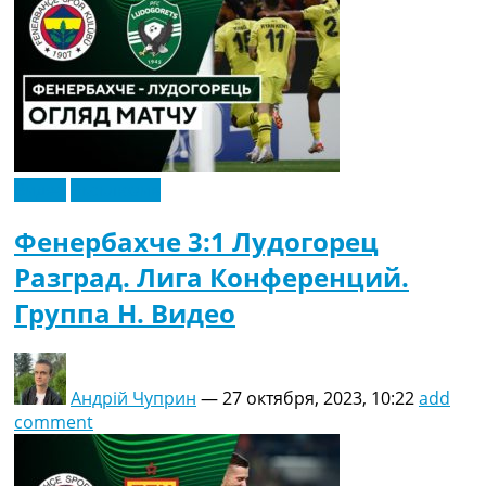
Видео
Эксклюзив
Фенербахче 3:1 Лудогорец
Разград. Лига Конференций.
Группа H. Видео
Андрій Чуприн
—
27 октября, 2023, 10:22
add
comment