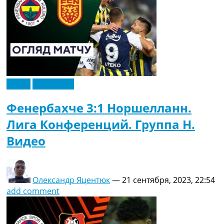
Видео
Эксклюзив
Фенербахче 3:1 Норшелланн.
Лига Конференций. Группа H.
Видео
Олександр Яцентюк
—
21 сентября, 2023, 22:54
add comment