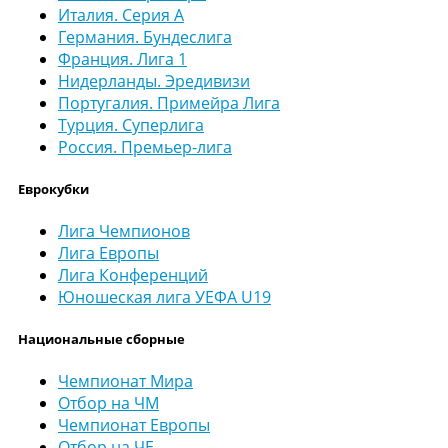
Италия. Серия А
Германия. Бундеслига
Франция. Лига 1
Нидерланды. Эредивизи
Португалия. Примейра Лига
Турция. Суперлига
Россия. Премьер-лига
Еврокубки
Лига Чемпионов
Лига Европы
Лига Конференций
Юношеская лига УЕФА U19
Национальные сборные
Чемпионат Мира
Отбор на ЧМ
Чемпионат Европы
Отбор на ЧЕ