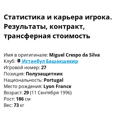
Коллективный прогноз
Турниры
Статистика и карьера игрока.
Чемпионат Мира
Украина. Премьер-Лига
Результаты, контракт,
Украина. Первая Лига
трансферная стоимость
Лига Чемпионов
Англия. Премьер Лига
Испания. Ла Лига
Имя в оригигинале:
Miguel Crespo da Silva
Другие Турниры >>>
Клуб:
Истанбул Башакшехир
Таблицы
Игровой номер:
27
Таблицы групп Чемпионата Мира
Позиция:
Полузащитник
Украина. Премьер-Лига
Национальность:
Portugal
Украина. Первая Лига
Место рождения:
Lyon France
Лига Чемпионов. Таблицы групп
Возраст:
29
(11 Сентября 1996)
Англия. Премьер-Лига
Рост:
186
см
Испания. Ла Лига
Вес:
73
кг
Все таблицы >>>
Рейтинги
Рейтинг стран УЕФА
Рейтинг клубов УЕФА