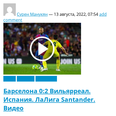
Сурен Манукян
—
13 августа, 2022, 07:54
add
comment
Видео
Испания
Эксклюзив
Барселона 0:2 Вильярреал.
Испания. ЛаЛига Santander.
Видео