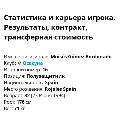
Коллективный прогноз
Турниры
Статистика и карьера игрока.
Чемпионат Мира
Украина. Премьер-Лига
Результаты, контракт,
Украина. Первая Лига
трансферная стоимость
Лига Чемпионов
Англия. Премьер Лига
Испания. Ла Лига
Имя в оригигинале:
Moisés Gómez Bordonado
Другие Турниры >>>
Клуб:
Осасуна
Таблицы
Игровой номер:
16
Таблицы групп Чемпионата Мира
Позиция:
Полузащитник
Украина. Премьер-Лига
Национальность:
Spain
Украина. Первая Лига
Место рождения:
Rojales Spain
Лига Чемпионов. Таблицы групп
Возраст:
32
(23 Июня 1994)
Англия. Премьер-Лига
Рост:
176
см
Испания. Ла Лига
Вес:
71
кг
Все таблицы >>>
Рейтинги
Рейтинг стран УЕФА
Рейтинг клубов УЕФА