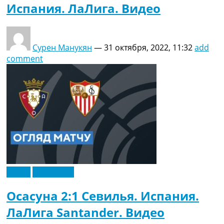
Испания. ЛаЛига. Видео
Сурен Манукян
—
31 октября, 2022, 11:32
add
comment
Видео
Эксклюзив
Осасуна 2:1 Севилья. Испания.
ЛаЛига Santander. Видео