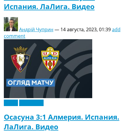
Испания. ЛаЛига. Видео
Андрій Чуприн
—
14 августа, 2023, 01:39
add
comment
Видео
Эксклюзив
Осасуна 3:1 Алмерия. Испания.
ЛаЛига. Видео