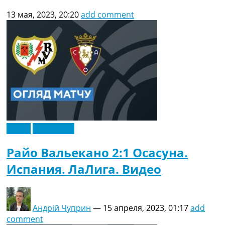
13 мая, 2023, 20:20
add comment
Видео
Эксклюзив
Райо Вальекано 2:1 Осасуна.
Испания. ЛаЛига. Видео
Андрій Чуприн
—
15 апреля, 2023, 01:17
add
comment