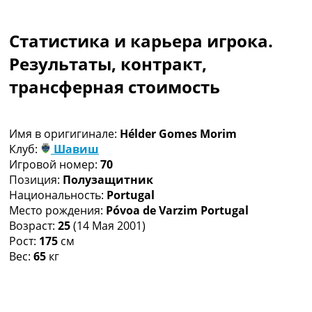
Коллективный прогноз
Турниры
Статистика и карьера игрока.
Чемпионат Мира
Украина. Премьер-Лига
Результаты, контракт,
Украина. Первая Лига
трансферная стоимость
Лига Чемпионов
Англия. Премьер Лига
Испания. Ла Лига
Имя в оригигинале:
Hélder Gomes Morim
Другие Турниры >>>
Клуб:
Шавиш
Таблицы
Игровой номер:
70
Таблицы групп Чемпионата Мира
Позиция:
Полузащитник
Украина. Премьер-Лига
Национальность:
Portugal
Украина. Первая Лига
Место рождения:
Póvoa de Varzim Portugal
Лига Чемпионов. Таблицы групп
Возраст:
25
(14 Мая 2001)
Англия. Премьер-Лига
Рост:
175
см
Испания. Ла Лига
Вес:
65
кг
Все таблицы >>>
Рейтинги
Рейтинг стран УЕФА
Рейтинг клубов УЕФА