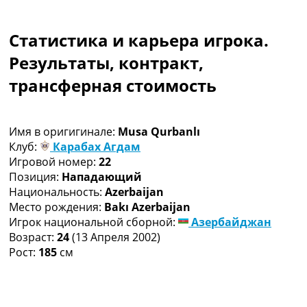
Коллективный прогноз
Турниры
Статистика и карьера игрока.
Чемпионат Мира
Украина. Премьер-Лига
Результаты, контракт,
Украина. Первая Лига
трансферная стоимость
Лига Чемпионов
Англия. Премьер Лига
Испания. Ла Лига
Имя в оригигинале:
Musa Qurbanlı
Другие Турниры >>>
Клуб:
Карабах Агдам
Таблицы
Игровой номер:
22
Таблицы групп Чемпионата Мира
Позиция:
Нападающий
Украина. Премьер-Лига
Национальность:
Azerbaijan
Украина. Первая Лига
Место рождения:
Bakı Azerbaijan
Лига Чемпионов. Таблицы групп
Игрок национальной сборной:
Азербайджан
Англия. Премьер-Лига
Возраст:
24
(13 Апреля 2002)
Испания. Ла Лига
Рост:
185
см
Все таблицы >>>
Рейтинги
Рейтинг стран УЕФА
Рейтинг клубов УЕФА