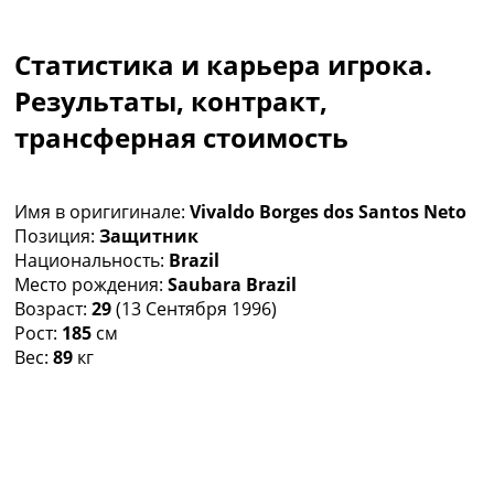
Коллективный прогноз
Турниры
Статистика и карьера игрока.
Чемпионат Мира
Украина. Премьер-Лига
Результаты, контракт,
Украина. Первая Лига
трансферная стоимость
Лига Чемпионов
Англия. Премьер Лига
Испания. Ла Лига
Имя в оригигинале:
Vivaldo Borges dos Santos Neto
Другие Турниры >>>
Позиция:
Защитник
Таблицы
Национальность:
Brazil
Таблицы групп Чемпионата Мира
Место рождения:
Saubara Brazil
Украина. Премьер-Лига
Возраст:
29
(13 Сентября 1996)
Украина. Первая Лига
Рост:
185
см
Лига Чемпионов. Таблицы групп
Вес:
89
кг
Англия. Премьер-Лига
Испания. Ла Лига
Все таблицы >>>
Рейтинги
Рейтинг стран УЕФА
Рейтинг клубов УЕФА