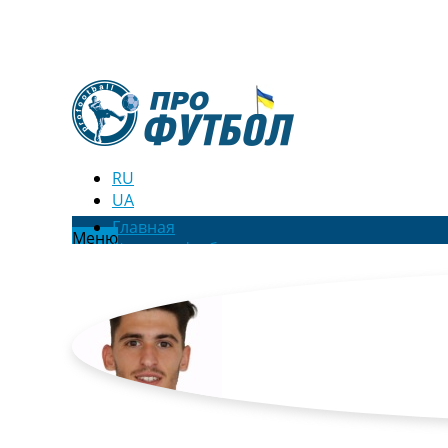
RU
UA
Главная
Меню
Новости футбола
Видео
Трансферы
Новости футбола Украины
Последние комментарии
Конкурс прогнозов
Логин
Рейтинги
Правила
Коллективный прогноз