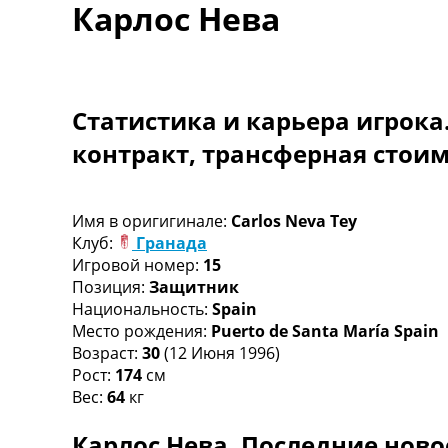
Карлос Нева
Турниры
Чемпионат Мира
Украина. Премьер-Лига
Украина. Первая Лига
Лига Чемпионов
Статистика и карьера игрока
Англия. Премьер Лига
контракт, трансферная стои
Испания. Ла Лига
Другие Турниры >>>
Таблицы
Таблицы групп Чемпионата Мира
Имя в оригигинале:
Carlos Neva Tey
Украина. Премьер-Лига
Клуб:
Гранада
Украина. Первая Лига
Игровой номер:
15
Лига Чемпионов. Таблицы групп
Позиция:
Защитник
Англия. Премьер-Лига
Национальность:
Spain
Испания. Ла Лига
Место рождения:
Puerto de Santa María Spain
Все таблицы >>>
Возраст:
30
(12 Июня 1996)
Рейтинги
Рост:
174
см
Рейтинг стран УЕФА
Вес:
64
кг
Рейтинг клубов УЕФА
Карлос Нева. Последние ново
Рейтинг ФИФА