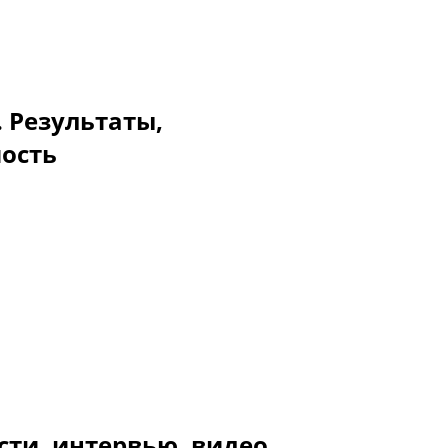
. Результаты,
мость
сти, интервью, видео