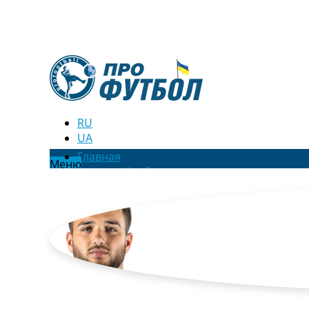
RU
UA
Главная
Меню
Новости футбола
Видео
Трансферы
Новости футбола Украины
Последние комментарии
Конкурс прогнозов
Логин
Рейтинги
Правила
Коллективный прогноз