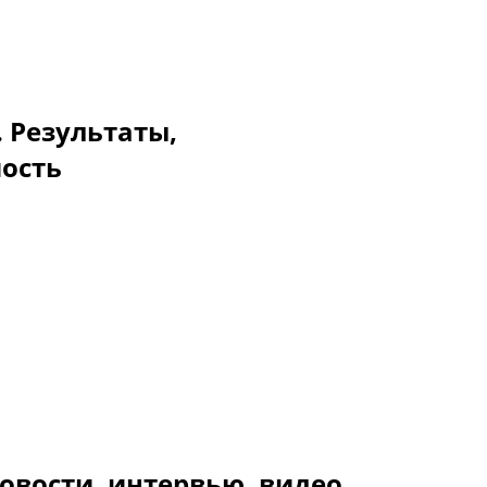
. Результаты,
мость
овости, интервью, видео