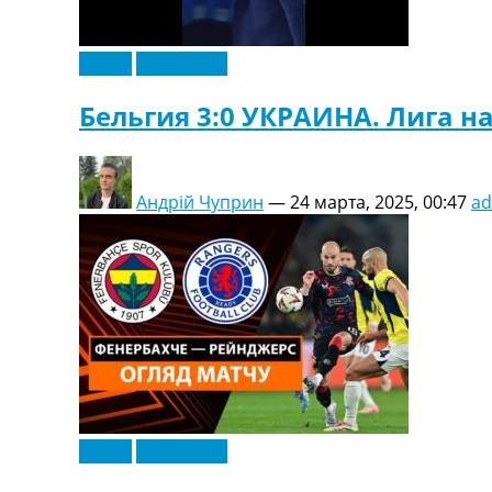
Видео
Эксклюзив
Бельгия 3:0 УКРАИНА. Лига н
Андрій Чуприн
—
24 марта, 2025, 00:47
a
Видео
Эксклюзив