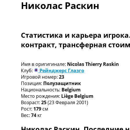
Николас Раскин
Турниры
Чемпионат Мира
Украина. Премьер-Лига
Украина. Первая Лига
Лига Чемпионов
Статистика и карьера игрока
Англия. Премьер Лига
контракт, трансферная стои
Испания. Ла Лига
Другие Турниры >>>
Таблицы
Таблицы групп Чемпионата Мира
Имя в оригигинале:
Nicolas Thierry Raskin
Украина. Премьер-Лига
Клуб:
Рейнджерс Глазго
Украина. Первая Лига
Игровой номер:
23
Лига Чемпионов. Таблицы групп
Позиция:
Полузащитник
Англия. Премьер-Лига
Национальность:
Belgium
Испания. Ла Лига
Место рождения:
Liège Belgium
Все таблицы >>>
Возраст:
25
(23 Февраля 2001)
Рейтинги
Рост:
179
см
Рейтинг стран УЕФА
Вес:
74
кг
Рейтинг клубов УЕФА
Николас Раскин. Последние н
Рейтинг ФИФА