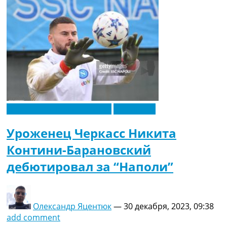
Новости футбола Украины
Эксклюзив
Уроженец Черкасс Никита
Контини-Барановский
дебютировал за “Наполи”
Олександр Яцентюк
—
30 декабря, 2023, 09:38
add comment