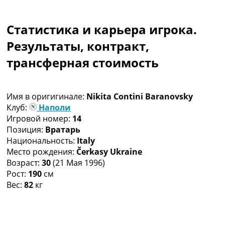
Коллективный прогноз
Турниры
Статистика и карьера игрока.
Чемпионат Мира
Украина. Премьер-Лига
Результаты, контракт,
Украина. Первая Лига
трансферная стоимость
Лига Чемпионов
Англия. Премьер Лига
Испания. Ла Лига
Имя в оригигинале:
Nikita Contini Baranovsky
Другие Турниры >>>
Клуб:
Наполи
Таблицы
Игровой номер:
14
Таблицы групп Чемпионата Мира
Позиция:
Вратарь
Украина. Премьер-Лига
Национальность:
Italy
Украина. Первая Лига
Место рождения:
Čerkasy Ukraine
Лига Чемпионов. Таблицы групп
Возраст:
30
(21 Мая 1996)
Англия. Премьер-Лига
Рост:
190
см
Испания. Ла Лига
Вес:
82
кг
Все таблицы >>>
Рейтинги
Рейтинг стран УЕФА
Рейтинг клубов УЕФА