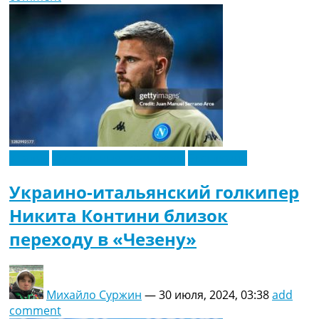
Италия
Футбольные трансферы
Эксклюзив
Украино-итальянский голкипер
Никита Контини близок
переходу в «Чезену»
Михайло Суржин
—
30 июля, 2024, 03:38
add
comment