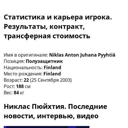
Коллективный прогноз
Турниры
Статистика и карьера игрока.
Чемпионат Мира
Украина. Премьер-Лига
Результаты, контракт,
Украина. Первая Лига
трансферная стоимость
Лига Чемпионов
Англия. Премьер Лига
Испания. Ла Лига
Имя в оригигинале:
Niklas Anton Juhana Pyyhtiä
Другие Турниры >>>
Позиция:
Полузащитник
Таблицы
Национальность:
Finland
Таблицы групп Чемпионата Мира
Место рождения:
Finland
Украина. Премьер-Лига
Возраст:
22
(25 Сентября 2003)
Украина. Первая Лига
Рост:
188
см
Лига Чемпионов. Таблицы групп
Вес:
84
кг
Англия. Премьер-Лига
Испания. Ла Лига
Никлас Пюйхтия. Последние
Все таблицы >>>
Рейтинги
новости, интервью, видео
Рейтинг стран УЕФА
Рейтинг клубов УЕФА