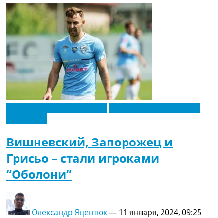
Новости футбола Украины
Футбольные трансферы
Эксклюзив
Вишневский, Запорожец и
Грисьо – стали игроками
“Оболони”
Олександр Яцентюк
—
11 января, 2024, 09:25