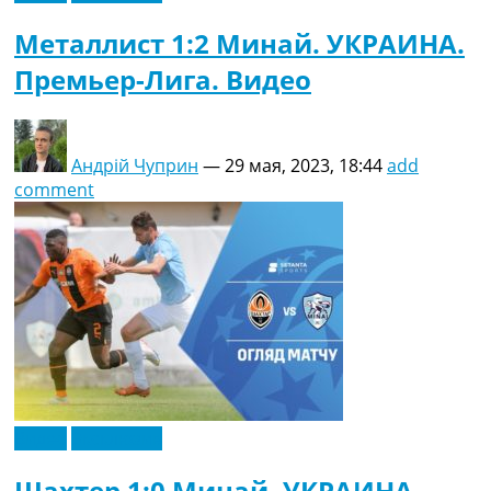
Металлист 1:2 Минай. УКРАИНА.
Премьер-Лига. Видео
Андрій Чуприн
—
29 мая, 2023, 18:44
add
comment
Видео
Эксклюзив
Шахтер 1:0 Минай. УКРАИНА.