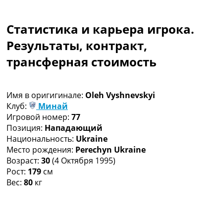
Коллективный прогноз
Турниры
Статистика и карьера игрока.
Чемпионат Мира
Украина. Премьер-Лига
Результаты, контракт,
Украина. Первая Лига
трансферная стоимость
Лига Чемпионов
Англия. Премьер Лига
Испания. Ла Лига
Имя в оригигинале:
Oleh Vyshnevskyi
Другие Турниры >>>
Клуб:
Минай
Таблицы
Игровой номер:
77
Таблицы групп Чемпионата Мира
Позиция:
Нападающий
Украина. Премьер-Лига
Национальность:
Ukraine
Украина. Первая Лига
Место рождения:
Perechyn Ukraine
Лига Чемпионов. Таблицы групп
Возраст:
30
(4 Октября 1995)
Англия. Премьер-Лига
Рост:
179
см
Испания. Ла Лига
Вес:
80
кг
Все таблицы >>>
Рейтинги
Рейтинг стран УЕФА
Рейтинг клубов УЕФА