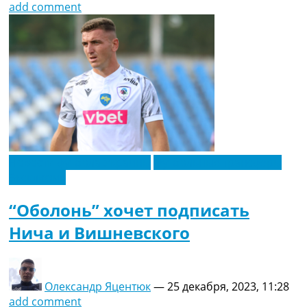
add comment
Новости футбола Украины
Футбольные трансферы
Эксклюзив
“Оболонь” хочет подписать
Нича и Вишневского
Олександр Яцентюк
—
25 декабря, 2023, 11:28
add comment