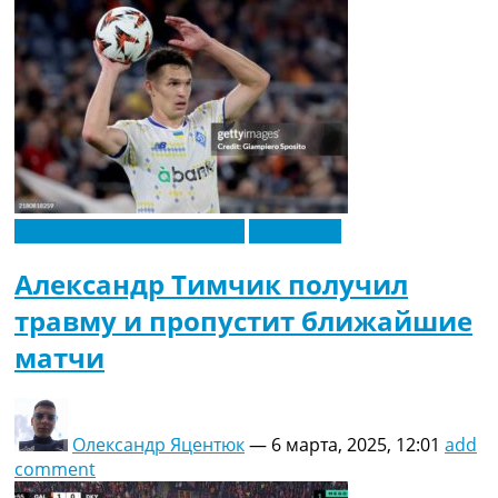
Новости футбола Украины
Эксклюзив
Александр Тимчик получил
травму и пропустит ближайшие
матчи
Олександр Яцентюк
—
6 марта, 2025, 12:01
add
comment