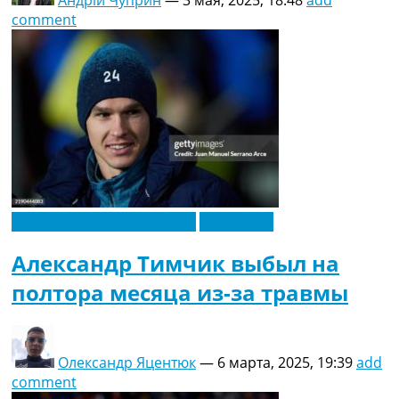
comment
Новости футбола Украины
Эксклюзив
Александр Тимчик выбыл на
полтора месяца из-за травмы
Олександр Яцентюк
—
6 марта, 2025, 19:39
add
comment