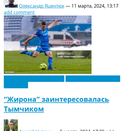
Олександр Яцентюк
—
11 марта, 2024, 13:17
add comment
Новости футбола Украины
Футбольные трансферы
Эксклюзив
“Жирона” заинтересовалась
Тымчиком