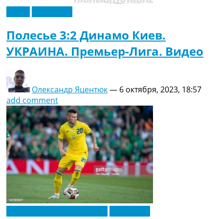
Видео
Эксклюзив
Полесье 3:2 Динамо Киев.
УКРАИНА. Премьер-Лига. Видео
Олександр Яцентюк
—
6 октября, 2023, 18:57
add comment
Новости футбола Украины
Эксклюзив