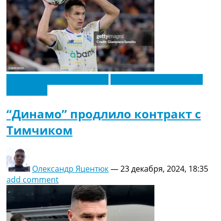
Новости футбола Украины
Футбольные трансферы
Эксклюзив
“Динамо” продлило контракт с
Тимчиком
Олександр Яцентюк
—
23 декабря, 2024, 18:35
add comment