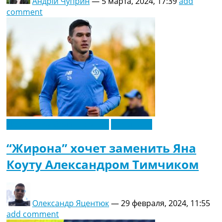
Андрій Чуприн
—
5 марта, 2024, 17:39
add
comment
Новости футбола Украины
Эксклюзив
“Жирона” хочет заменить Яна
Коуту Александром Тимчиком
Олександр Яцентюк
—
29 февраля, 2024, 11:55
add comment