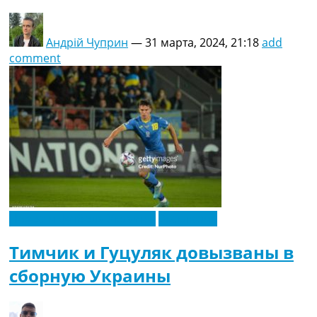
Андрій Чуприн
—
31 марта, 2024, 21:18
add
comment
Новости футбола Украины
Эксклюзив
Тимчик и Гуцуляк довызваны в
сборную Украины