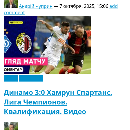
Андрій Чуприн
—
7 октября, 2025, 15:06
add
comment
Видео
Эксклюзив
Динамо 3:0 Хамрун Спартанс.
Лига Чемпионов.
Квалификация. Видео