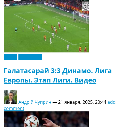
Видео
Эксклюзив
Галатасарай 3:3 Динамо. Лига
Европы. Этап Лиги. Видео
Андрій Чуприн
—
21 января, 2025, 20:44
add
comment