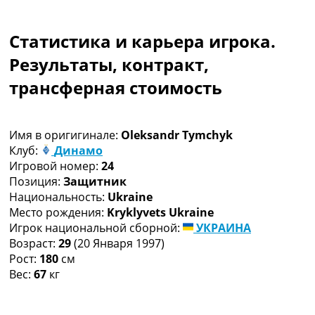
Коллективный прогноз
Турниры
Статистика и карьера игрока.
Чемпионат Мира
Украина. Премьер-Лига
Результаты, контракт,
Украина. Первая Лига
трансферная стоимость
Лига Чемпионов
Англия. Премьер Лига
Испания. Ла Лига
Имя в оригигинале:
Oleksandr Tymchyk
Другие Турниры >>>
Клуб:
Динамо
Таблицы
Игровой номер:
24
Таблицы групп Чемпионата Мира
Позиция:
Защитник
Украина. Премьер-Лига
Национальность:
Ukraine
Украина. Первая Лига
Место рождения:
Kryklyvets Ukraine
Лига Чемпионов. Таблицы групп
Игрок национальной сборной:
УКРАИНА
Англия. Премьер-Лига
Возраст:
29
(20 Января 1997)
Испания. Ла Лига
Рост:
180
см
Все таблицы >>>
Вес:
67
кг
Рейтинги
Рейтинг стран УЕФА
Рейтинг клубов УЕФА