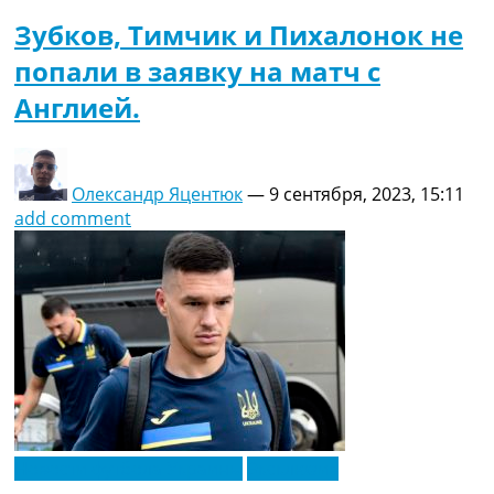
Зубков, Тимчик и Пихалонок не
попали в заявку на матч с
Англией.
Олександр Яцентюк
—
9 сентября, 2023, 15:11
add comment
Новости футбола Украины
Эксклюзив