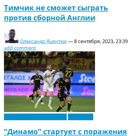
Тимчик не сможет сыграть
против сборной Англии
Олександр Яцентюк
—
8 сентября, 2023, 23:39
add comment
Новости футбола Украины
Эксклюзив
“Динамо” стартует с поражения