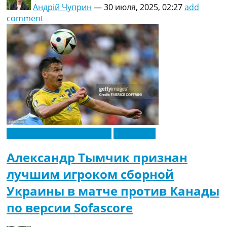
Андрій Чуприн
—
30 июля, 2025, 02:27
add
comment
Новости футбола Украины
Эксклюзив
Александр Тымчик признан
лучшим игроком сборной
Украины в матче против Канады
по версии Sofascore