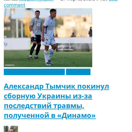
comment
Новости футбола Украины
Эксклюзив
Александр Тымчик покинул
сборную Украины из-за
последствий травмы,
полученной в «Динамо»