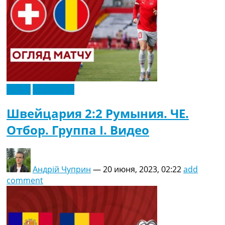
Видео
Эксклюзив
Швейцария 2:2 Румыния. ЧЕ.
Отбор. Группа I. Видео
Андрій Чуприн
—
20 июня, 2023, 02:22
add
comment