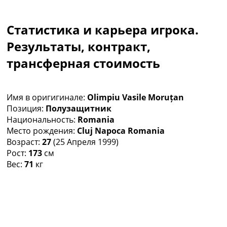
Коллективный прогноз
Турниры
Статистика и карьера игрока.
Чемпионат Мира
Украина. Премьер-Лига
Результаты, контракт,
Украина. Первая Лига
трансферная стоимость
Лига Чемпионов
Англия. Премьер Лига
Испания. Ла Лига
Имя в оригигинале:
Olimpiu Vasile Moruțan
Другие Турниры >>>
Позиция:
Полузащитник
Таблицы
Национальность:
Romania
Таблицы групп Чемпионата Мира
Место рождения:
Cluj Napoca Romania
Украина. Премьер-Лига
Возраст:
27
(25 Апреля 1999)
Украина. Первая Лига
Рост:
173
см
Лига Чемпионов. Таблицы групп
Вес:
71
кг
Англия. Премьер-Лига
Испания. Ла Лига
Все таблицы >>>
Рейтинги
Рейтинг стран УЕФА
Рейтинг клубов УЕФА