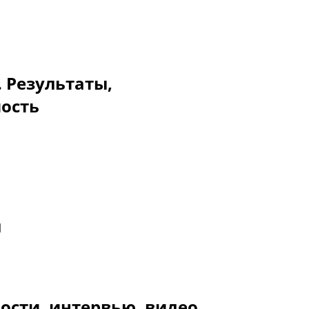
. Результаты,
мость
l
ости, интервью, видео