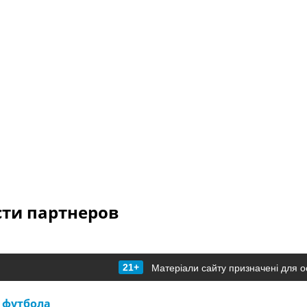
сти партнеров
21+
Матеріали сайту призначені для о
 футбола