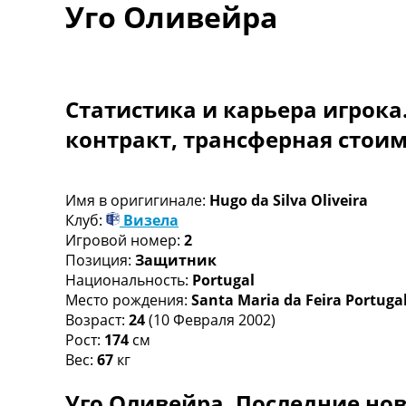
Уго Оливейра
Турниры
Чемпионат Мира
Украина. Премьер-Лига
Украина. Первая Лига
Лига Чемпионов
Статистика и карьера игрока
Англия. Премьер Лига
контракт, трансферная стои
Испания. Ла Лига
Другие Турниры >>>
Таблицы
Таблицы групп Чемпионата Мира
Имя в оригигинале:
Hugo da Silva Oliveira
Украина. Премьер-Лига
Клуб:
Визела
Украина. Первая Лига
Игровой номер:
2
Лига Чемпионов. Таблицы групп
Позиция:
Защитник
Англия. Премьер-Лига
Национальность:
Portugal
Испания. Ла Лига
Место рождения:
Santa Maria da Feira Portuga
Все таблицы >>>
Возраст:
24
(10 Февраля 2002)
Рейтинги
Рост:
174
см
Рейтинг стран УЕФА
Вес:
67
кг
Рейтинг клубов УЕФА
Уго Оливейра. Последние нов
Рейтинг ФИФА