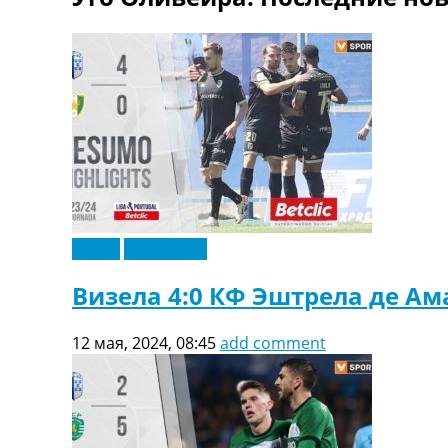
ТВ программа
RU
UA
Categories
Главная
Новости футбола
Видео
Трансферы
Новости футбола Украины
Видео
Эксклюзив
Последние комментарии
Конкурс прогнозов
Визела 4:0 КФ Эштрела де Ам
Логин
Рейтинги
12 мая, 2024, 08:45
add comment
Правила
Коллективный прогноз
Турниры
Чемпионат Мира
Украина. Премьер-Лига