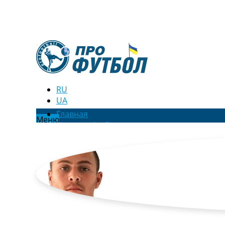
RU
UA
Главная
Меню
Новости футбола
Видео
Трансферы
Новости футбола Украины
Последние комментарии
Конкурс прогнозов
Логин
Рейтинги
Правила
Коллективный прогноз