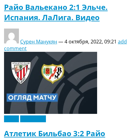
Райо Вальекано 2:1 Эльче.
Испания. ЛаЛига. Видео
Сурен Манукян
—
4 октября, 2022, 09:21
add
comment
Видео
Эксклюзив
Атлетик Бильбао 3:2 Райо