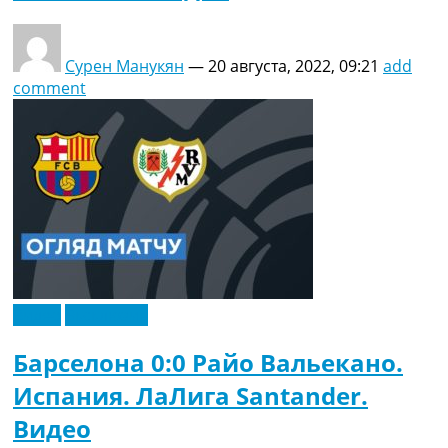
Сурен Манукян
—
20 августа, 2022, 09:21
add
comment
Видео
Эксклюзив
Барселона 0:0 Райо Вальекано.
Испания. ЛаЛига Santander.
Видео