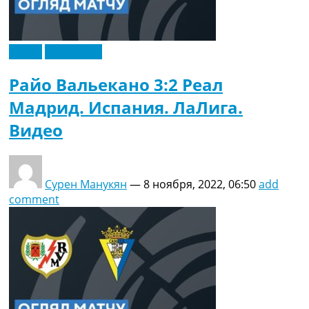
Видео
Эксклюзив
Райо Вальекано 3:2 Реал
Мадрид. Испания. ЛаЛига.
Видео
Сурен Манукян
—
8 ноября, 2022, 06:50
add
comment