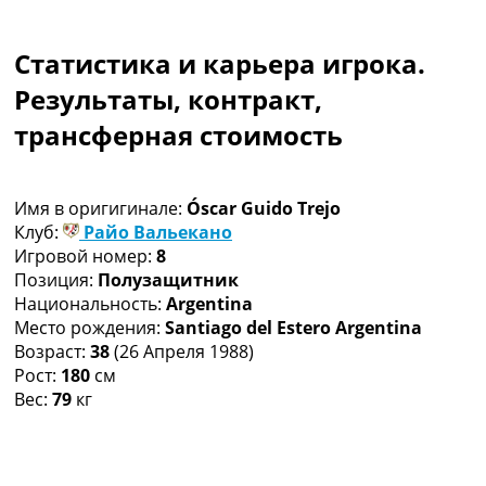
Коллективный прогноз
Турниры
Статистика и карьера игрока.
Чемпионат Мира
Украина. Премьер-Лига
Результаты, контракт,
Украина. Первая Лига
трансферная стоимость
Лига Чемпионов
Англия. Премьер Лига
Испания. Ла Лига
Имя в оригигинале:
Óscar Guido Trejo
Другие Турниры >>>
Клуб:
Райо Вальекано
Таблицы
Игровой номер:
8
Таблицы групп Чемпионата Мира
Позиция:
Полузащитник
Украина. Премьер-Лига
Национальность:
Argentina
Украина. Первая Лига
Место рождения:
Santiago del Estero Argentina
Лига Чемпионов. Таблицы групп
Возраст:
38
(26 Апреля 1988)
Англия. Премьер-Лига
Рост:
180
см
Испания. Ла Лига
Вес:
79
кг
Все таблицы >>>
Рейтинги
Рейтинг стран УЕФА
Рейтинг клубов УЕФА