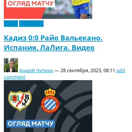
Видео
Эксклюзив
Кадиз 0:0 Райо Вальекано.
Испания. ЛаЛига. Видео
Андрій Чуприн
—
28 сентября, 2023, 08:11
add
comment