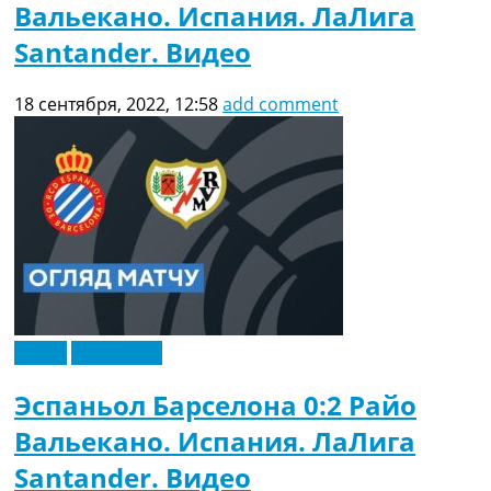
Вальекано. Испания. ЛаЛига
Santander. Видео
18 сентября, 2022, 12:58
add comment
Видео
Эксклюзив
Эспаньол Барселона 0:2 Райо
Вальекано. Испания. ЛаЛига
Santander. Видео