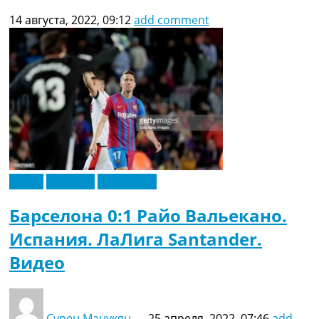
14 августа, 2022, 09:12
add comment
Видео
Испания
Эксклюзив
Барселона 0:1 Райо Вальекано.
Испания. ЛаЛига Santander.
Видео
Сурен Манукян
—
25 апреля, 2022, 07:46
add