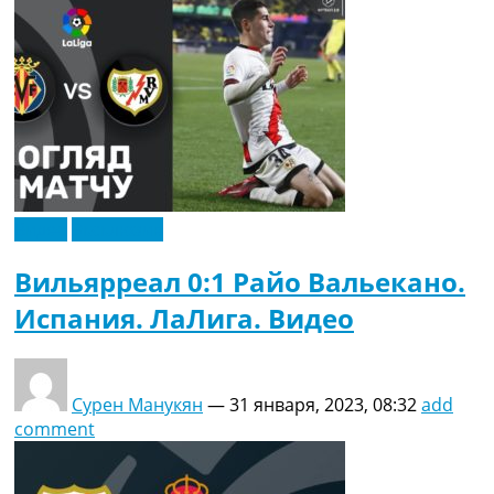
Видео
Эксклюзив
Вильярреал 0:1 Райо Вальекано.
Испания. ЛаЛига. Видео
Сурен Манукян
—
31 января, 2023, 08:32
add
comment