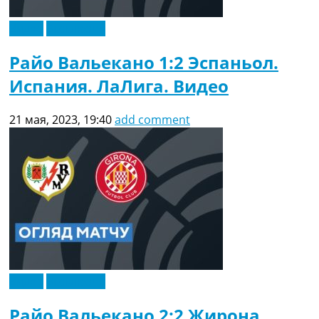
Видео
Эксклюзив
Райо Вальекано 1:2 Эспаньол.
Испания. ЛаЛига. Видео
21 мая, 2023, 19:40
add comment
Видео
Эксклюзив
Райо Вальекано 2:2 Жирона.