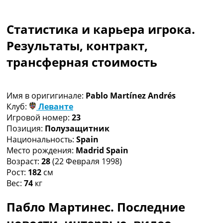
Коллективный прогноз
Турниры
Статистика и карьера игрока.
Чемпионат Мира
Украина. Премьер-Лига
Результаты, контракт,
Украина. Первая Лига
трансферная стоимость
Лига Чемпионов
Англия. Премьер Лига
Испания. Ла Лига
Имя в оригигинале:
Pablo Martínez Andrés
Другие Турниры >>>
Клуб:
Леванте
Таблицы
Игровой номер:
23
Таблицы групп Чемпионата Мира
Позиция:
Полузащитник
Украина. Премьер-Лига
Национальность:
Spain
Украина. Первая Лига
Место рождения:
Madrid Spain
Лига Чемпионов. Таблицы групп
Возраст:
28
(22 Февраля 1998)
Англия. Премьер-Лига
Рост:
182
см
Испания. Ла Лига
Вес:
74
кг
Все таблицы >>>
Рейтинги
Пабло Мартинес. Последние
Рейтинг стран УЕФА
Рейтинг клубов УЕФА