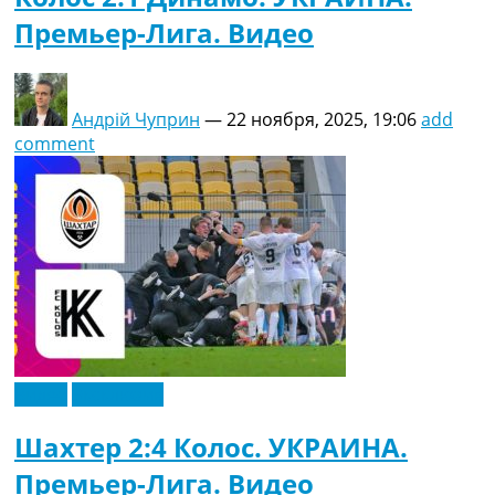
Премьер-Лига. Видео
Андрій Чуприн
—
22 ноября, 2025, 19:06
add
comment
Видео
Эксклюзив
Шахтер 2:4 Колос. УКРАИНА.
Премьер-Лига. Видео