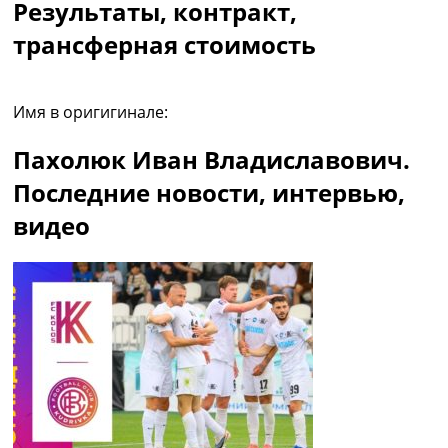
Результаты, контракт,
Рейтинг ФИФА
ТВ программа
трансферная стоимость
RU
UA
Имя в оригигинале:
Categories
Пахолюк Иван Владиславович.
Главная
Последние новости, интервью,
Новости футбола
видео
Видео
Трансферы
Новости футбола Украины
Последние комментарии
Конкурс прогнозов
Логин
Рейтинги
Правила
Коллективный прогноз
Турниры
Чемпионат Мира