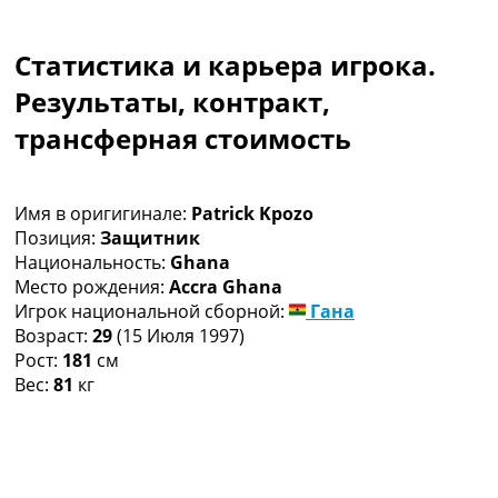
Коллективный прогноз
Турниры
Статистика и карьера игрока.
Чемпионат Мира
Украина. Премьер-Лига
Результаты, контракт,
Украина. Первая Лига
трансферная стоимость
Лига Чемпионов
Англия. Премьер Лига
Испания. Ла Лига
Имя в оригигинале:
Patrick Kpozo
Другие Турниры >>>
Позиция:
Защитник
Таблицы
Национальность:
Ghana
Таблицы групп Чемпионата Мира
Место рождения:
Accra Ghana
Украина. Премьер-Лига
Игрок национальной сборной:
Гана
Украина. Первая Лига
Возраст:
29
(15 Июля 1997)
Лига Чемпионов. Таблицы групп
Рост:
181
см
Англия. Премьер-Лига
Вес:
81
кг
Испания. Ла Лига
Все таблицы >>>
Рейтинги
Рейтинг стран УЕФА
Рейтинг клубов УЕФА