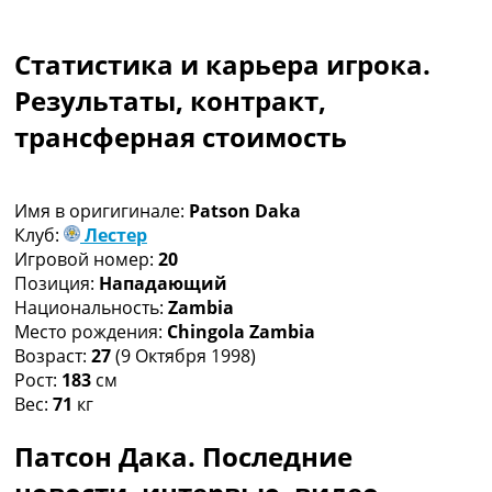
Коллективный прогноз
Турниры
Статистика и карьера игрока.
Чемпионат Мира
Украина. Премьер-Лига
Результаты, контракт,
Украина. Первая Лига
трансферная стоимость
Лига Чемпионов
Англия. Премьер Лига
Испания. Ла Лига
Имя в оригигинале:
Patson Daka
Другие Турниры >>>
Клуб:
Лестер
Таблицы
Игровой номер:
20
Таблицы групп Чемпионата Мира
Позиция:
Нападающий
Украина. Премьер-Лига
Национальность:
Zambia
Украина. Первая Лига
Место рождения:
Chingola Zambia
Лига Чемпионов. Таблицы групп
Возраст:
27
(9 Октября 1998)
Англия. Премьер-Лига
Рост:
183
см
Испания. Ла Лига
Вес:
71
кг
Все таблицы >>>
Рейтинги
Патсон Дака. Последние
Рейтинг стран УЕФА
Рейтинг клубов УЕФА