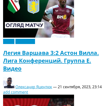
Видео
Эксклюзив
Легия Варшава 3:2 Астон Вилла.
Лига Конференций. Группа E.
Видео
Олександр Яцентюк
—
21 сентября, 2023, 23:14
add comment