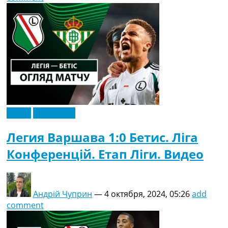
Видео
Эксклюзив
Легия Варшава 1:0 Бетис. Ліга
Конференцій. Етап Ліги. Видео
Андрій Чуприн
—
4 октября, 2024, 05:26
add
comment