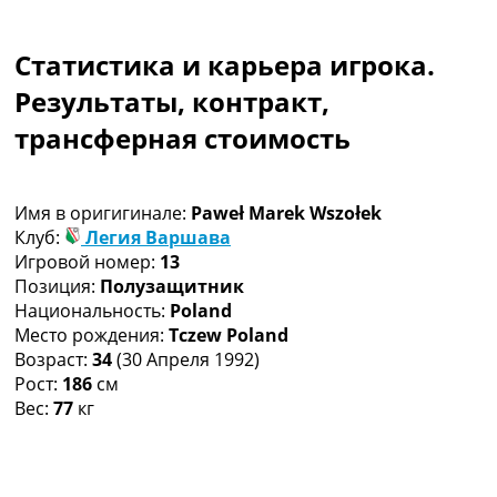
Коллективный прогноз
Турниры
Статистика и карьера игрока.
Чемпионат Мира
Украина. Премьер-Лига
Результаты, контракт,
Украина. Первая Лига
трансферная стоимость
Лига Чемпионов
Англия. Премьер Лига
Испания. Ла Лига
Имя в оригигинале:
Paweł Marek Wszołek
Другие Турниры >>>
Клуб:
Легия Варшава
Таблицы
Игровой номер:
13
Таблицы групп Чемпионата Мира
Позиция:
Полузащитник
Украина. Премьер-Лига
Национальность:
Poland
Украина. Первая Лига
Место рождения:
Tczew Poland
Лига Чемпионов. Таблицы групп
Возраст:
34
(30 Апреля 1992)
Англия. Премьер-Лига
Рост:
186
см
Испания. Ла Лига
Вес:
77
кг
Все таблицы >>>
Рейтинги
Рейтинг стран УЕФА
Рейтинг клубов УЕФА