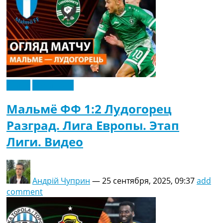
Видео
Эксклюзив
Мальмё ФФ 1:2 Лудогорец
Разград. Лига Европы. Этап
Лиги. Видео
Андрій Чуприн
—
25 сентября, 2025, 09:37
add
comment