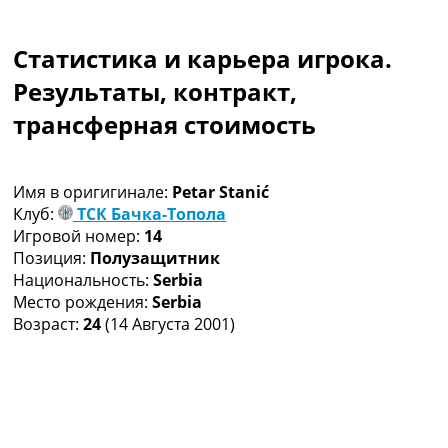
Коллективный прогноз
Турниры
Статистика и карьера игрока.
Чемпионат Мира
Украина. Премьер-Лига
Результаты, контракт,
Украина. Первая Лига
трансферная стоимость
Лига Чемпионов
Англия. Премьер Лига
Испания. Ла Лига
Имя в оригигинале:
Petar Stanić
Другие Турниры >>>
Клуб:
ТСК Бачка-Топола
Таблицы
Игровой номер:
14
Таблицы групп Чемпионата Мира
Позиция:
Полузащитник
Украина. Премьер-Лига
Национальность:
Serbia
Украина. Первая Лига
Место рождения:
Serbia
Лига Чемпионов. Таблицы групп
Возраст:
24
(14 Августа 2001)
Англия. Премьер-Лига
Испания. Ла Лига
Все таблицы >>>
Рейтинги
Рейтинг стран УЕФА
Рейтинг клубов УЕФА