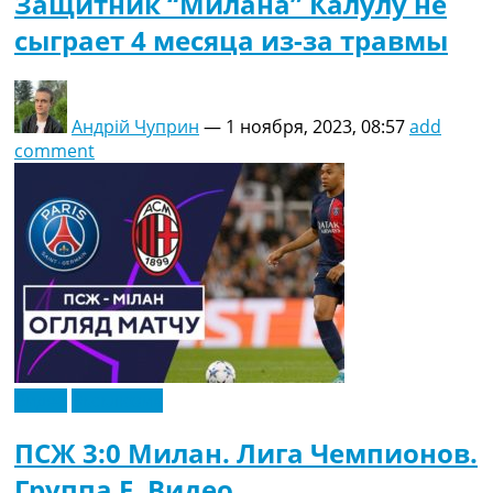
Защитник “Милана” Калулу не
сыграет 4 месяца из-за травмы
Андрій Чуприн
—
1 ноября, 2023, 08:57
add
comment
Видео
Эксклюзив
ПСЖ 3:0 Милан. Лига Чемпионов.
Группа F. Видео