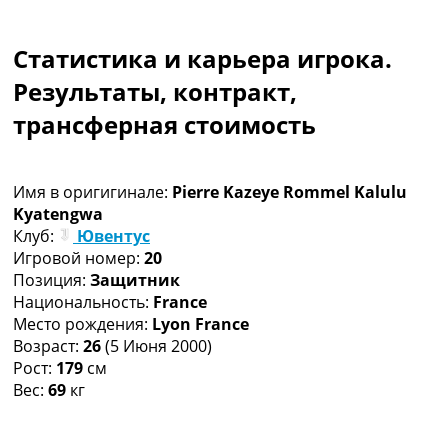
Коллективный прогноз
Турниры
Статистика и карьера игрока.
Чемпионат Мира
Украина. Премьер-Лига
Результаты, контракт,
Украина. Первая Лига
трансферная стоимость
Лига Чемпионов
Англия. Премьер Лига
Испания. Ла Лига
Имя в оригигинале:
Pierre Kazeye Rommel Kalulu
Другие Турниры >>>
Kyatengwa
Таблицы
Клуб:
Ювентус
Таблицы групп Чемпионата Мира
Игровой номер:
20
Украина. Премьер-Лига
Позиция:
Защитник
Украина. Первая Лига
Национальность:
France
Лига Чемпионов. Таблицы групп
Место рождения:
Lyon France
Англия. Премьер-Лига
Возраст:
26
(5 Июня 2000)
Испания. Ла Лига
Рост:
179
см
Все таблицы >>>
Вес:
69
кг
Рейтинги
Рейтинг стран УЕФА
Рейтинг клубов УЕФА