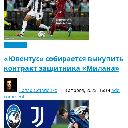
Эксклюзив
«Ювентус» собирается выкупить
контракт защитника «Милана»
Павло Остапенко
—
8 апреля, 2025, 16:14
add
comment