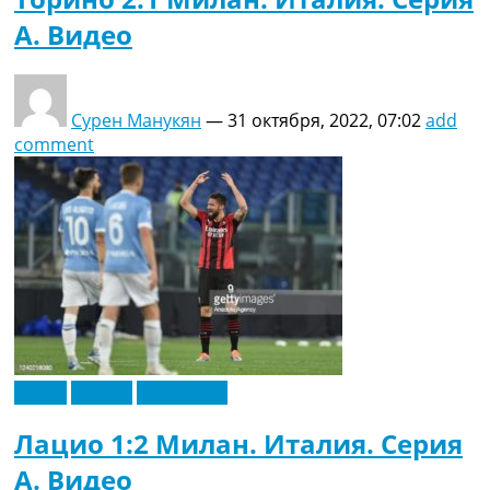
A. Видео
Сурен Манукян
—
31 октября, 2022, 07:02
add
comment
Видео
Италия
Эксклюзив
Лацио 1:2 Милан. Италия. Серия
A. Видео