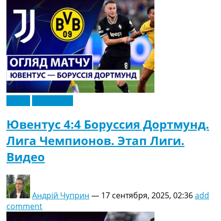
Видео
Эксклюзив
Ювентус 4:4 Боруссия Дортмунд.
Лига Чемпионов. Этап Лиги.
Видео
Андрій Чуприн
—
17 сентября, 2025, 02:36
add
comment