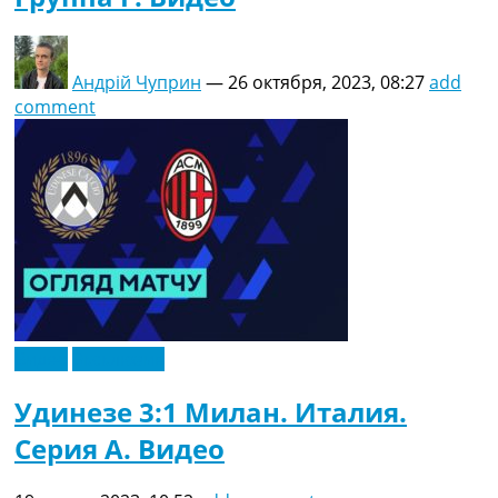
Андрій Чуприн
—
26 октября, 2023, 08:27
add
comment
Видео
Эксклюзив
Удинезе 3:1 Милан. Италия.
Серия A. Видео