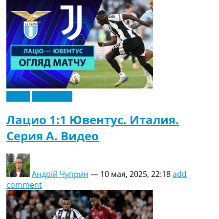
Видео
Эксклюзив
Лацио 1:1 Ювентус. Италия.
Серия A. Видео
Андрій Чуприн
—
10 мая, 2025, 22:18
add
comment