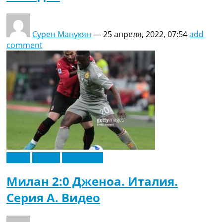
Сурен Манукян
—
25 апреля, 2022, 07:54
add
comment
Видео
Италия
Эксклюзив
Милан 2:0 Дженоа. Италия.
Серия A. Видео