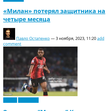
«Милан» потерял защитника на
четыре месяца
Павло Остапенко
—
3 ноября, 2023, 11:20
add
comment
Италия
Эксклюзив