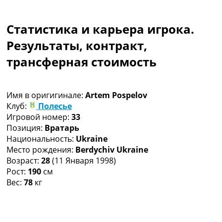
Коллективный прогноз
Турниры
Статистика и карьера игрока.
Чемпионат Мира
Украина. Премьер-Лига
Результаты, контракт,
Украина. Первая Лига
трансферная стоимость
Лига Чемпионов
Англия. Премьер Лига
Испания. Ла Лига
Имя в оригигинале:
Artem Pospelov
Другие Турниры >>>
Клуб:
Полесье
Таблицы
Игровой номер:
33
Таблицы групп Чемпионата Мира
Позиция:
Вратарь
Украина. Премьер-Лига
Национальность:
Ukraine
Украина. Первая Лига
Место рождения:
Berdychiv Ukraine
Лига Чемпионов. Таблицы групп
Возраст:
28
(11 Января 1998)
Англия. Премьер-Лига
Рост:
190
см
Испания. Ла Лига
Вес:
78
кг
Все таблицы >>>
Рейтинги
Рейтинг стран УЕФА
Рейтинг клубов УЕФА