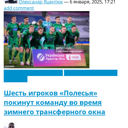
Олександр Яцентюк
—
6 января, 2025, 17:21
add comment
Новости футбола Украины
Футбольные трансферы
Эксклюзив
Шесть игроков «Полесья»
покинут команду во время
зимнего трансферного окна