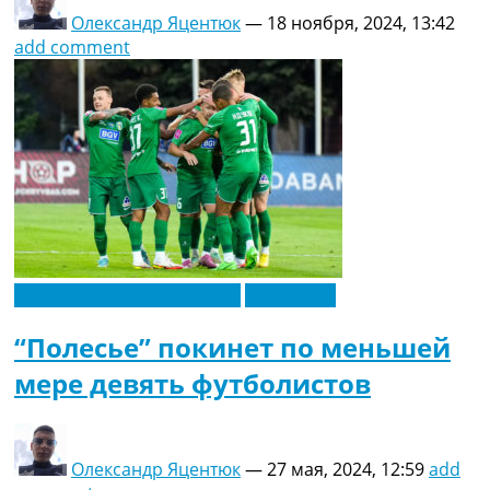
Олександр Яцентюк
—
18 ноября, 2024, 13:42
add comment
Новости футбола Украины
Эксклюзив
“Полесье” покинет по меньшей
мере девять футболистов
Олександр Яцентюк
—
27 мая, 2024, 12:59
add