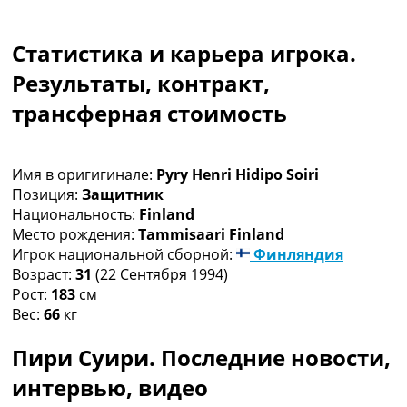
Коллективный прогноз
Турниры
Статистика и карьера игрока.
Чемпионат Мира
Украина. Премьер-Лига
Результаты, контракт,
Украина. Первая Лига
трансферная стоимость
Лига Чемпионов
Англия. Премьер Лига
Испания. Ла Лига
Имя в оригигинале:
Pyry Henri Hidipo Soiri
Другие Турниры >>>
Позиция:
Защитник
Таблицы
Национальность:
Finland
Таблицы групп Чемпионата Мира
Место рождения:
Tammisaari Finland
Украина. Премьер-Лига
Игрок национальной сборной:
Финляндия
Украина. Первая Лига
Возраст:
31
(22 Сентября 1994)
Лига Чемпионов. Таблицы групп
Рост:
183
см
Англия. Премьер-Лига
Вес:
66
кг
Испания. Ла Лига
Все таблицы >>>
Пири Суири. Последние новости,
Рейтинги
Рейтинг стран УЕФА
интервью, видео
Рейтинг клубов УЕФА