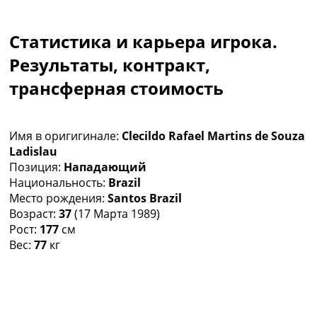
Коллективный прогноз
Турниры
Статистика и карьера игрока.
Чемпионат Мира
Украина. Премьер-Лига
Результаты, контракт,
Украина. Первая Лига
трансферная стоимость
Лига Чемпионов
Англия. Премьер Лига
Испания. Ла Лига
Имя в оригигинале:
Clecildo Rafael Martins de Souza
Другие Турниры >>>
Ladislau
Таблицы
Позиция:
Нападающий
Таблицы групп Чемпионата Мира
Национальность:
Brazil
Украина. Премьер-Лига
Место рождения:
Santos Brazil
Украина. Первая Лига
Возраст:
37
(17 Марта 1989)
Лига Чемпионов. Таблицы групп
Рост:
177
см
Англия. Премьер-Лига
Вес:
77
кг
Испания. Ла Лига
Все таблицы >>>
Рейтинги
Рейтинг стран УЕФА
Рейтинг клубов УЕФА