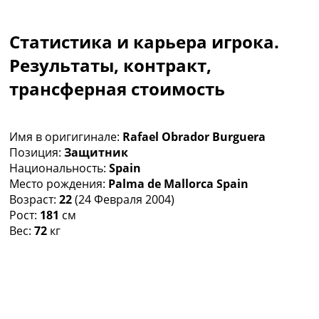
Коллективный прогноз
Турниры
Статистика и карьера игрока.
Чемпионат Мира
Украина. Премьер-Лига
Результаты, контракт,
Украина. Первая Лига
трансферная стоимость
Лига Чемпионов
Англия. Премьер Лига
Испания. Ла Лига
Имя в оригигинале:
Rafael Obrador Burguera
Другие Турниры >>>
Позиция:
Защитник
Таблицы
Национальность:
Spain
Таблицы групп Чемпионата Мира
Место рождения:
Palma de Mallorca Spain
Украина. Премьер-Лига
Возраст:
22
(24 Февраля 2004)
Украина. Первая Лига
Рост:
181
см
Лига Чемпионов. Таблицы групп
Вес:
72
кг
Англия. Премьер-Лига
Испания. Ла Лига
Все таблицы >>>
Рейтинги
Рейтинг стран УЕФА
Рейтинг клубов УЕФА