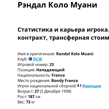
Рэндал Коло Муани
Турниры
Чемпионат Мира
Украина. Премьер-Лига
Украина. Первая Лига
Лига Чемпионов
Статистика и карьера игрока
Англия. Премьер Лига
контракт, трансферная стои
Испания. Ла Лига
Другие Турниры >>>
Таблицы
Таблицы групп Чемпионата Мира
Имя в оригигинале:
Randal Kolo Muani
Украина. Премьер-Лига
Клуб:
ПСЖ
Украина. Первая Лига
Игровой номер:
23
Лига Чемпионов. Таблицы групп
Позиция:
Нападающий
Англия. Премьер-Лига
Национальность:
France
Испания. Ла Лига
Место рождения:
Bondy France
Все таблицы >>>
Игрок национальной сборной:
Франция
Рейтинги
Возраст:
27
(5 Декабря 1998)
Рейтинг стран УЕФА
Рост:
187
см
Рейтинг клубов УЕФА
Вес:
73
кг
Рейтинг ФИФА