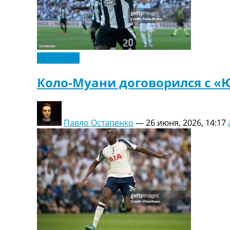
Эксклюзив
Коло-Муани договорился с 
Павло Остапенко
—
26 июня, 2026, 14:17