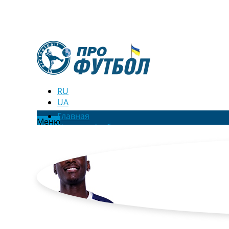
RU
UA
Главная
Меню
Новости футбола
Видео
Трансферы
Новости футбола Украины
Последние комментарии
Конкурс прогнозов
Логин
Рейтинги
Правила
Коллективный прогноз