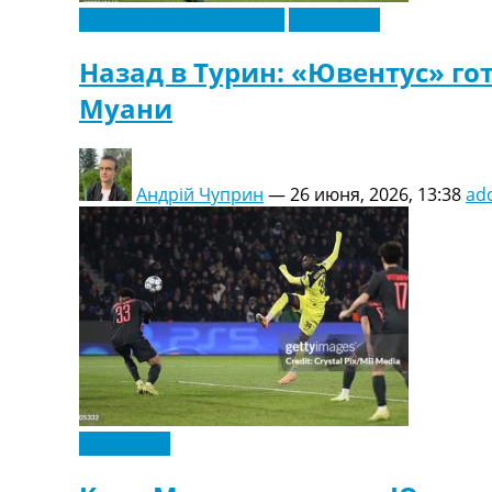
Футбольные трансферы
Эксклюзив
Назад в Турин: «Ювентус» го
Муани
Андрій Чуприн
—
26 июня, 2026, 13:38
ad
Эксклюзив