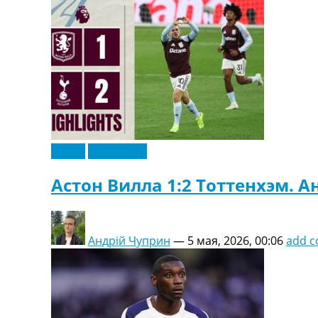
Видео
Эксклюзив
Астон Вилла 1:2 Тоттенхэм. А
Андрій Чуприн
—
5 мая, 2026, 00:06
add 