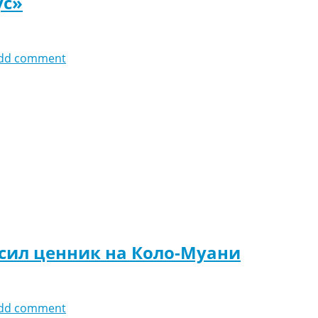
ус»
dd comment
сил ценник на Коло-Муани
dd comment