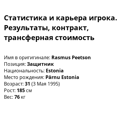
Коллективный прогноз
Турниры
Статистика и карьера игрока.
Чемпионат Мира
Украина. Премьер-Лига
Результаты, контракт,
Украина. Первая Лига
трансферная стоимость
Лига Чемпионов
Англия. Премьер Лига
Испания. Ла Лига
Имя в оригигинале:
Rasmus Peetson
Другие Турниры >>>
Позиция:
Защитник
Таблицы
Национальность:
Estonia
Таблицы групп Чемпионата Мира
Место рождения:
Pärnu Estonia
Украина. Премьер-Лига
Возраст:
31
(3 Мая 1995)
Украина. Первая Лига
Рост:
185
см
Лига Чемпионов. Таблицы групп
Вес:
76
кг
Англия. Премьер-Лига
Испания. Ла Лига
Все таблицы >>>
Рейтинги
Рейтинг стран УЕФА
Рейтинг клубов УЕФА