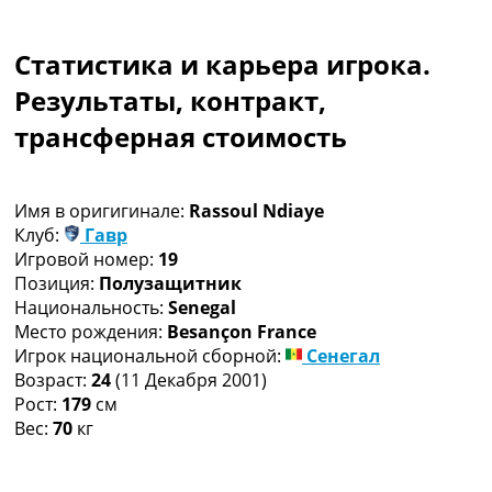
Коллективный прогноз
Турниры
Статистика и карьера игрока.
Чемпионат Мира
Украина. Премьер-Лига
Результаты, контракт,
Украина. Первая Лига
трансферная стоимость
Лига Чемпионов
Англия. Премьер Лига
Испания. Ла Лига
Имя в оригигинале:
Rassoul Ndiaye
Другие Турниры >>>
Клуб:
Гавр
Таблицы
Игровой номер:
19
Таблицы групп Чемпионата Мира
Позиция:
Полузащитник
Украина. Премьер-Лига
Национальность:
Senegal
Украина. Первая Лига
Место рождения:
Besançon France
Лига Чемпионов. Таблицы групп
Игрок национальной сборной:
Сенегал
Англия. Премьер-Лига
Возраст:
24
(11 Декабря 2001)
Испания. Ла Лига
Рост:
179
см
Все таблицы >>>
Вес:
70
кг
Рейтинги
Рейтинг стран УЕФА
Рейтинг клубов УЕФА