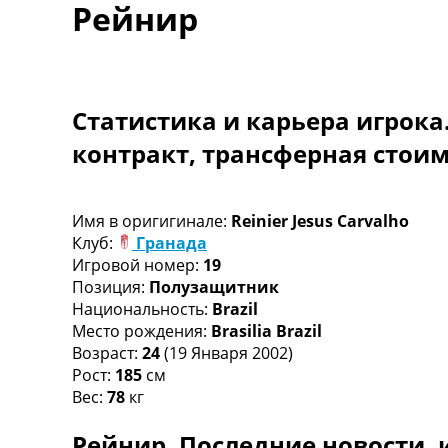
Рейнир
Турниры
Чемпионат Мира
Украина. Премьер-Лига
Украина. Первая Лига
Лига Чемпионов
Статистика и карьера игрока
Англия. Премьер Лига
контракт, трансферная стои
Испания. Ла Лига
Другие Турниры >>>
Таблицы
Таблицы групп Чемпионата Мира
Имя в оригигинале:
Reinier Jesus Carvalho
Украина. Премьер-Лига
Клуб:
Гранада
Украина. Первая Лига
Игровой номер:
19
Лига Чемпионов. Таблицы групп
Позиция:
Полузащитник
Англия. Премьер-Лига
Национальность:
Brazil
Испания. Ла Лига
Место рождения:
Brasilia Brazil
Все таблицы >>>
Возраст:
24
(19 Января 2002)
Рейтинги
Рост:
185
см
Рейтинг стран УЕФА
Вес:
78
кг
Рейтинг клубов УЕФА
Рейнир. Последние новости, 
Рейтинг ФИФА