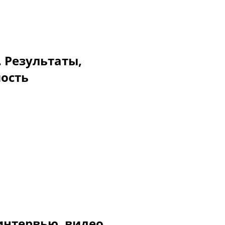
. Результаты,
мость
интервью, видео