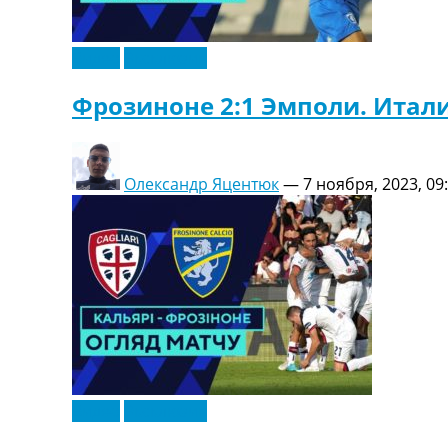
Видео
Эксклюзив
Фрозиноне 2:1 Эмполи. Итали
Олександр Яцентюк
—
7 ноября, 2023, 09
Видео
Эксклюзив