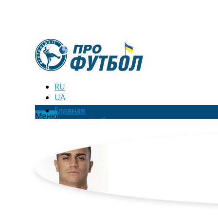
RU
UA
Главная
Меню
Новости футбола
Видео
Трансферы
Новости футбола Украины
Последние комментарии
Конкурс прогнозов
Логин
Рейтинги
Правила
Коллективный прогноз