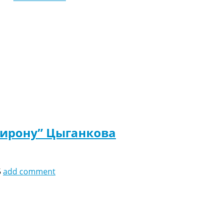
Жирону” Цыганкова
5
add comment