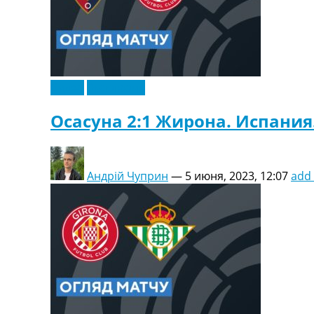
Видео
Эксклюзив
Осасуна 2:1 Жирона. Испания
Андрій Чуприн
—
5 июня, 2023, 12:07
add