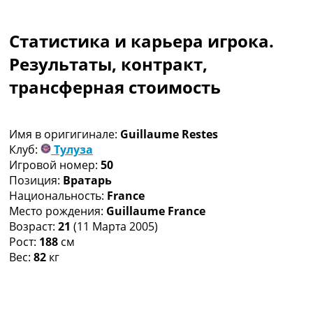
Коллективный прогноз
Турниры
Статистика и карьера игрока.
Чемпионат Мира
Украина. Премьер-Лига
Результаты, контракт,
Украина. Первая Лига
трансферная стоимость
Лига Чемпионов
Англия. Премьер Лига
Испания. Ла Лига
Имя в оригигинале:
Guillaume Restes
Другие Турниры >>>
Клуб:
Тулуза
Таблицы
Игровой номер:
50
Таблицы групп Чемпионата Мира
Позиция:
Вратарь
Украина. Премьер-Лига
Национальность:
France
Украина. Первая Лига
Место рождения:
Guillaume France
Лига Чемпионов. Таблицы групп
Возраст:
21
(11 Марта 2005)
Англия. Премьер-Лига
Рост:
188
см
Испания. Ла Лига
Вес:
82
кг
Все таблицы >>>
Рейтинги
Рейтинг стран УЕФА
Рейтинг клубов УЕФА