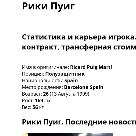
Рики Пуиг
Турниры
Чемпионат Мира
Украина. Премьер-Лига
Украина. Первая Лига
Лига Чемпионов
Статистика и карьера игрока
Англия. Премьер Лига
контракт, трансферная стои
Испания. Ла Лига
Другие Турниры >>>
Таблицы
Таблицы групп Чемпионата Мира
Имя в оригигинале:
Ricard Puig Martí
Украина. Премьер-Лига
Позиция:
Полузащитник
Украина. Первая Лига
Национальность:
Spain
Лига Чемпионов. Таблицы групп
Место рождения:
Barcelona Spain
Англия. Премьер-Лига
Возраст:
26
(13 Августа 1999)
Испания. Ла Лига
Рост:
169
см
Все таблицы >>>
Вес:
56
кг
Рейтинги
Рики Пуиг. Последние новост
Рейтинг стран УЕФА
Рейтинг клубов УЕФА
Рейтинг ФИФА