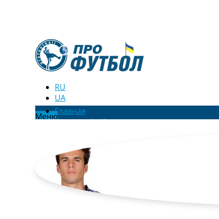
RU
UA
Главная
Меню
Новости футбола
Видео
Трансферы
Новости футбола Украины
Последние комментарии
Конкурс прогнозов
Логин
Рейтинги
Правила
Коллективный прогноз