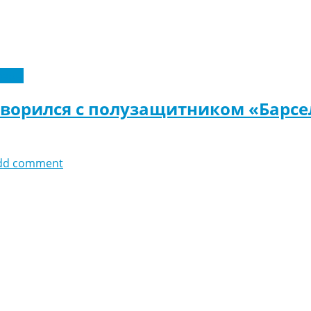
феры
оворился с полузащитником «Барс
dd comment