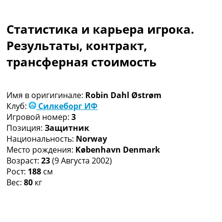
Коллективный прогноз
Турниры
Статистика и карьера игрока.
Чемпионат Мира
Украина. Премьер-Лига
Результаты, контракт,
Украина. Первая Лига
трансферная стоимость
Лига Чемпионов
Англия. Премьер Лига
Испания. Ла Лига
Имя в оригигинале:
Robin Dahl Østrøm
Другие Турниры >>>
Клуб:
Силкеборг ИФ
Таблицы
Игровой номер:
3
Таблицы групп Чемпионата Мира
Позиция:
Защитник
Украина. Премьер-Лига
Национальность:
Norway
Украина. Первая Лига
Место рождения:
København Denmark
Лига Чемпионов. Таблицы групп
Возраст:
23
(9 Августа 2002)
Англия. Премьер-Лига
Рост:
188
см
Испания. Ла Лига
Вес:
80
кг
Все таблицы >>>
Рейтинги
Рейтинг стран УЕФА
Рейтинг клубов УЕФА