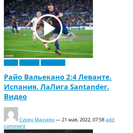
Видео
Испания
Эксклюзив
Райо Вальекано 2:4 Леванте.
Испания. ЛаЛига Santander.
Видео
Сурен Манукян
—
21 мая, 2022, 07:58
add
comment