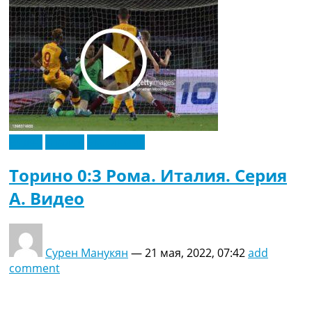
Видео
Италия
Эксклюзив
Торино 0:3 Рома. Италия. Серия
A. Видео
Сурен Манукян
—
21 мая, 2022, 07:42
add
comment