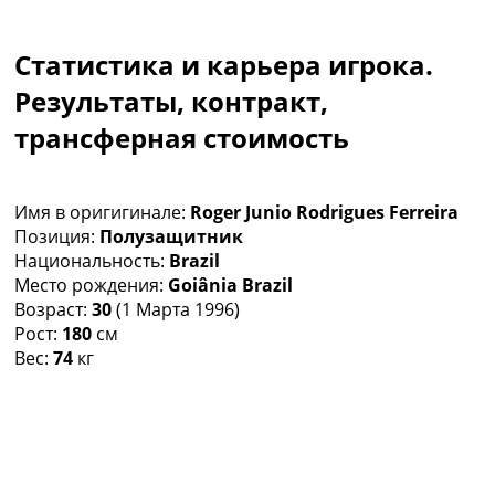
Коллективный прогноз
Турниры
Статистика и карьера игрока.
Чемпионат Мира
Украина. Премьер-Лига
Результаты, контракт,
Украина. Первая Лига
трансферная стоимость
Лига Чемпионов
Англия. Премьер Лига
Испания. Ла Лига
Имя в оригигинале:
Roger Junio Rodrigues Ferreira
Другие Турниры >>>
Позиция:
Полузащитник
Таблицы
Национальность:
Brazil
Таблицы групп Чемпионата Мира
Место рождения:
Goiânia Brazil
Украина. Премьер-Лига
Возраст:
30
(1 Марта 1996)
Украина. Первая Лига
Рост:
180
см
Лига Чемпионов. Таблицы групп
Вес:
74
кг
Англия. Премьер-Лига
Испания. Ла Лига
Все таблицы >>>
Рейтинги
Рейтинг стран УЕФА
Рейтинг клубов УЕФА